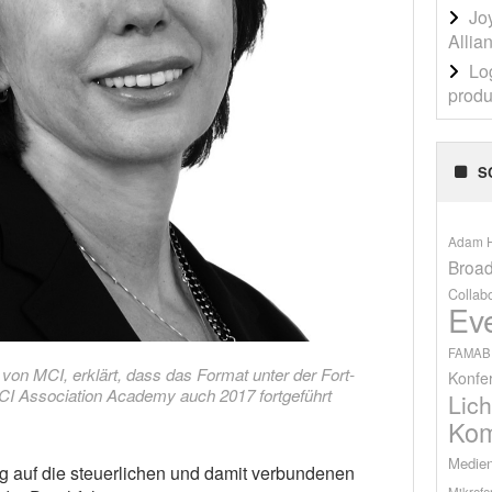
Jo
Allia
Lo
produ
S
Adam H
Broad
Collab
Ev
FAMAB
von MCI, erklärt, dass das Format unter der Fort-
Konfe
MCI Association Academy auch 2017 fortgeführt
Lich
Kom
Medien
g auf die steuerlichen und damit verbundenen
Mikrofo