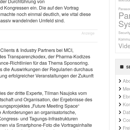
 der Durchführung von
d Kongressen ein. Die auf den Vortrag
Panason
Pa
machte noch einmal deutlich, wie vital diese
massiv wandelnden Umfeld sind.
Sy
Securit
Anzeige
Kommun
Vid
Clients & Industry Partners bei MCI,
 des Transparenzkodex, der Pharma-Kodizes
nce-Richtlinien für das Thema Sponsoring.
S
ss die Auswirkungen der Regularien durchaus
ung erfolgreicher Veranstaltungen der Zukunft
Ab
Me
ies der dritte Experte, Tilman Naujoks vom
Ebn
irtschaft und Organisation, der Ergebnisse des
Kon
hungsprojektes „Future Meeting Space“
Dat
ge Anforderungen an organisatorische,
ongress- und Tagungs-Infrastrukturen
Co
hmen via Smartphone-Foto die Vortragsinhalte
Fre