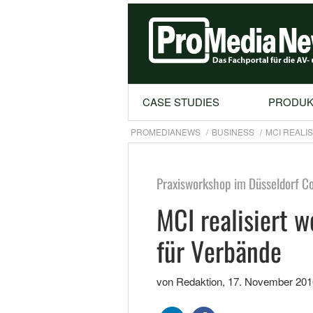
CASE STUDIES
PRODUK
PROMEDIANEWS
BUSINESS
MCI REALI
Praxisworkshop im Düsseldorf Co
MCI realisiert 
für Verbände
von Redaktion
,
17. November 201