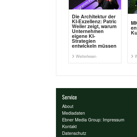
Die Architektur der
KI-Exzellenz: Patric
MI
Weiler zeigt, warum
en
Unternehmen
Ku
eigene KI-
Strategien
entwickeln müssen
Weiterlesen
W
Service
About
Mediadaten
Ebner Media Group: Impressum
Kontakt
Datenschutz