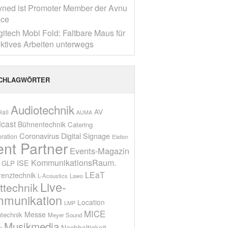
yned ist Promoter Member der Avnu
nce
gitech Mobi Fold: Faltbare Maus für
ktives Arbeiten unterwegs
CHLAGWÖRTER
Audiotechnik
AV
all
AUMA
cast
Bühnentechnik
Catering
Coronavirus
Digital Signage
oration
Elation
ent Partner
Events-Magazin
KommunikationsRaum.
ISE
GLP
LEaT
renztechnik
L-Acoustics
Lawo
Live-
ttechnik
munikation
Location
LMP
MICE
Messe
technik
Meyer Sound
Musikmedia
Nachhaltigkeit
n