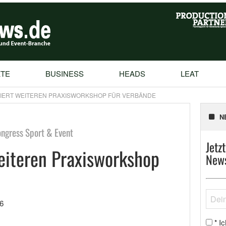
TE
BUSINESS
HEADS
LEAT
SIERT WEITEREN PRAXISWORKSHOP FÜR VERBÄNDE
N
ngress Sport & Event
Jetz
weiteren Praxisworkshop
News
6
Ic
*