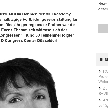
Newsl
diese
lisierte MCI im Rahmen der MCI Academy
e halbtägige Fortbildungsveranstaltung für
. Diesjähriger regionaler Partner war die
 Event. Thematisch widmete sich der
ongressen“. Rund 50 Teilnehmer folgten
CD Congress Center Düsseldorf.
N
RO
Profe
Weltt
Zu
BVVS
Adi
verfü