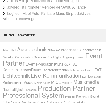
Aditus Evo jetzt offiziell in Claude verfügbar
Joyned ist Promoter Member der Avnu Alliance
Logitech Mobi Fold: Faltbare Maus für produktives
Arbeiten unterwegs
SCHLAGWÖRTER
Audiotechnik
Broadcast
AV
Bühnentechnik
Adam Hall
AUMA
Event
Coronavirus
Digital Signage
Catering
Collaboration
Elation
Partner
Events-Magazin
ISE
GLP
FAMAB
KommunikationsRaum.
LEaT
Konferenztechnik
L-Acoustics
Lawo
Live-Kommunikation
Lichttechnik
Location
LMP
Musikmedia
MICE
Messe
Medientechnik
Meyer Sound
Mikrofon
Production Partner
Nachhaltigkeit
Panasonic
Professional System
Prolight + Sound
Projektor
Shure
Robe
Sennheiser
Security
Studieninstitut für Kommunikation