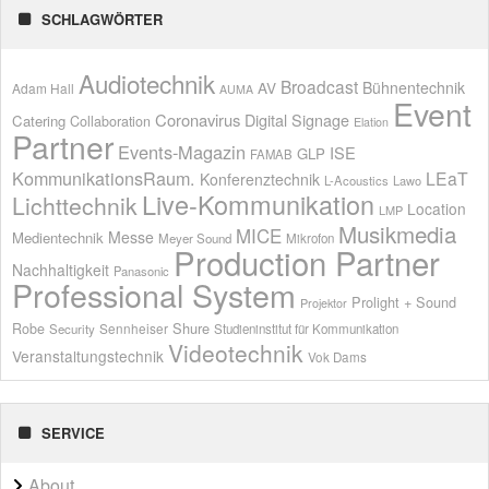
SCHLAGWÖRTER
Audiotechnik
Broadcast
AV
Bühnentechnik
Adam Hall
AUMA
Event
Coronavirus
Digital Signage
Catering
Collaboration
Elation
Partner
Events-Magazin
ISE
GLP
FAMAB
KommunikationsRaum.
LEaT
Konferenztechnik
L-Acoustics
Lawo
Live-Kommunikation
Lichttechnik
Location
LMP
Musikmedia
MICE
Messe
Medientechnik
Meyer Sound
Mikrofon
Production Partner
Nachhaltigkeit
Panasonic
Professional System
Prolight + Sound
Projektor
Shure
Robe
Sennheiser
Security
Studieninstitut für Kommunikation
Videotechnik
Veranstaltungstechnik
Vok Dams
SERVICE
About