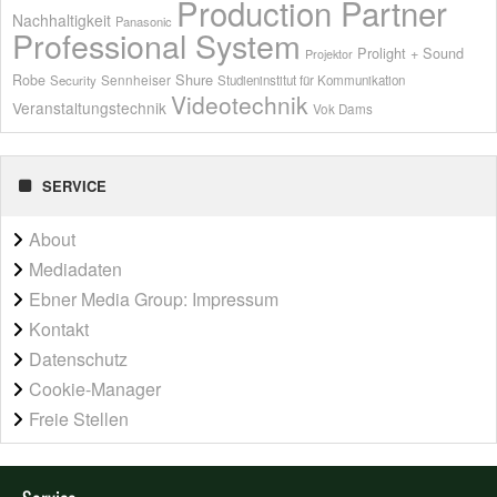
Production Partner
Nachhaltigkeit
Panasonic
Professional System
Prolight + Sound
Projektor
Shure
Robe
Sennheiser
Security
Studieninstitut für Kommunikation
Videotechnik
Veranstaltungstechnik
Vok Dams
SERVICE
About
Mediadaten
Ebner Media Group: Impressum
Kontakt
Datenschutz
Cookie-Manager
Freie Stellen