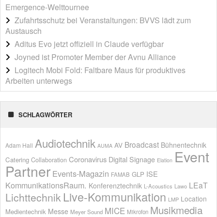
Emergence-Welttournee
Zufahrtsschutz bei Veranstaltungen: BVVS lädt zum
Austausch
Aditus Evo jetzt offiziell in Claude verfügbar
Joyned ist Promoter Member der Avnu Alliance
Logitech Mobi Fold: Faltbare Maus für produktives
Arbeiten unterwegs
SCHLAGWÖRTER
Audiotechnik
Broadcast
AV
Bühnentechnik
Adam Hall
AUMA
Event
Coronavirus
Digital Signage
Catering
Collaboration
Elation
Partner
Events-Magazin
ISE
GLP
FAMAB
KommunikationsRaum.
LEaT
Konferenztechnik
L-Acoustics
Lawo
Live-Kommunikation
Lichttechnik
Location
LMP
Musikmedia
MICE
Messe
Medientechnik
Meyer Sound
Mikrofon