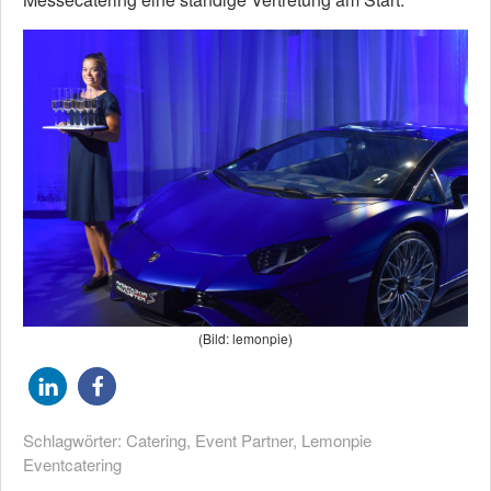
(Bild: lemonpie)
Schlagwörter:
Catering
,
Event Partner
,
Lemonpie
Eventcatering