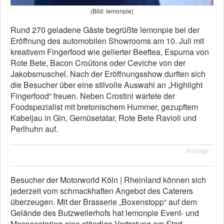
(Bild: lemonpie)
Rund 270 geladene Gäste begrüßte lemonpie bei der
Eröffnung des automobilen Showrooms am 10. Juli mit
kreativem Fingerfood wie gelierter Beeftea, Espuma von
Rote Bete, Bacon Croûtons oder Ceviche von der
Jakobsmuschel. Nach der Eröffnungsshow durften sich
die Besucher über eine stilvolle Auswahl an „Highlight
Fingerfood“ freuen. Neben Crostini wartete der
Foodspezialist mit bretonischem Hummer, gezupftem
Kabeljau in Gin, Gemüsetatar, Rote Bete Ravioli und
Perlhuhn auf.
Anzeige
Besucher der Motorworld Köln | Rheinland können sich
jederzeit vom schmackhaften Angebot des Caterers
überzeugen. Mit der Brasserie „Boxenstopp“ auf dem
Gelände des Butzweilerhofs hat lemonpie Event- und
Messecatering eine ständige Vertretung am Start.