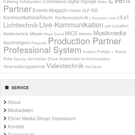
Coronavirus
Digital Signage
Catering
Collaboration
Elation
Partner
Events-Magazin
ISE
GLP
FAMAB
KommunikationsRaum.
LEaT
Konferenztechnik
L-Acoustics
Lawo
Live-Kommunikation
Lichttechnik
Location
LMP
Musikmedia
MICE
Messe
Medientechnik
Meyer Sound
Mikrofon
Production Partner
Nachhaltigkeit
Panasonic
Professional System
Prolight + Sound
Projektor
Shure
Robe
Sennheiser
Security
Studieninstitut für Kommunikation
Videotechnik
Veranstaltungstechnik
Vok Dams
SERVICE
About
Mediadaten
Ebner Media Group: Impressum
Kontakt
Datenschutz