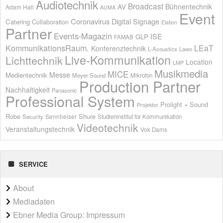
Audiotechnik
Broadcast
AV
Bühnentechnik
Adam Hall
AUMA
Event
Coronavirus
Digital Signage
Catering
Collaboration
Elation
Partner
Events-Magazin
ISE
GLP
FAMAB
KommunikationsRaum.
LEaT
Konferenztechnik
L-Acoustics
Lawo
Live-Kommunikation
Lichttechnik
Location
LMP
Musikmedia
MICE
Messe
Medientechnik
Meyer Sound
Mikrofon
Production Partner
Nachhaltigkeit
Panasonic
Professional System
Prolight + Sound
Projektor
Shure
Robe
Sennheiser
Security
Studieninstitut für Kommunikation
Videotechnik
Veranstaltungstechnik
Vok Dams
SERVICE
About
Mediadaten
Ebner Media Group: Impressum