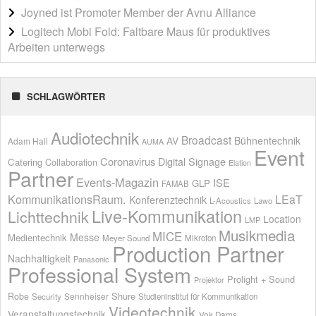
Joyned ist Promoter Member der Avnu Alliance
Logitech Mobi Fold: Faltbare Maus für produktives
Arbeiten unterwegs
SCHLAGWÖRTER
Audiotechnik
Broadcast
AV
Bühnentechnik
Adam Hall
AUMA
Event
Coronavirus
Digital Signage
Catering
Collaboration
Elation
Partner
Events-Magazin
ISE
GLP
FAMAB
KommunikationsRaum.
LEaT
Konferenztechnik
L-Acoustics
Lawo
Live-Kommunikation
Lichttechnik
Location
LMP
Musikmedia
MICE
Messe
Medientechnik
Meyer Sound
Mikrofon
Production Partner
Nachhaltigkeit
Panasonic
Professional System
Prolight + Sound
Projektor
Shure
Robe
Sennheiser
Security
Studieninstitut für Kommunikation
Videotechnik
Veranstaltungstechnik
Vok Dams