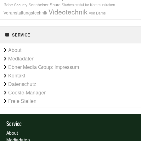
Shure
Robe
Sennheiser
Security
Studieninstitut für Kommunikation
Videotechnik
Veranstaltungstechnik
Vok Dams
SERVICE
About
Mediadaten
Ebner Media Group: Impressum
Kontakt
Datenschutz
Cookie-Manager
Freie Stellen
Service
About
Mediadaten