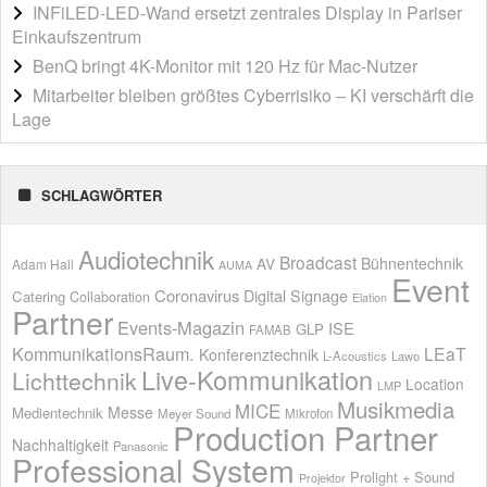
INFiLED-LED-Wand ersetzt zentrales Display in Pariser
Einkaufszentrum
BenQ bringt 4K-Monitor mit 120 Hz für Mac-Nutzer
Mitarbeiter bleiben größtes Cyberrisiko – KI verschärft die
Lage
SCHLAGWÖRTER
Audiotechnik
Broadcast
AV
Bühnentechnik
Adam Hall
AUMA
Event
Coronavirus
Digital Signage
Catering
Collaboration
Elation
Partner
Events-Magazin
ISE
GLP
FAMAB
KommunikationsRaum.
LEaT
Konferenztechnik
L-Acoustics
Lawo
Live-Kommunikation
Lichttechnik
Location
LMP
Musikmedia
MICE
Messe
Medientechnik
Meyer Sound
Mikrofon
Production Partner
Nachhaltigkeit
Panasonic
Professional System
Prolight + Sound
Projektor