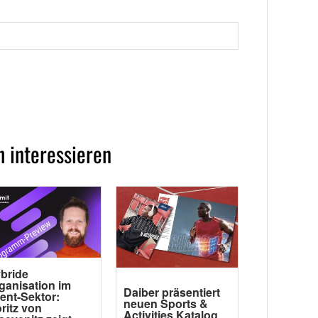
 interessieren
bride
ganisation im
Daiber präsentiert
ent-Sektor:
neuen Sports &
ritz von
Activities Katalog