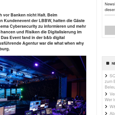
Newsl
diese
h vor Banken nicht Halt. Beim
 Kundenevent der LBBW, hatten die Gäste
hema Cybersecurity zu informieren und mehr
Chancen und Risiken die Digitalisierung im
 Das Event fand in der b&b digital
Ausführende Agentur war die what when why
burg.
N
SQ
zum B
Beleu
Ve
Wer i
W&
Ab