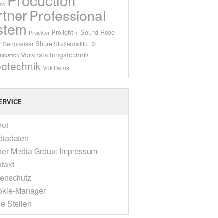
ic
rtner
Professional
stem
Prolight + Sound
Robe
Projektor
Shure
Sennheiser
y
Studieninstitut für
Veranstaltungstechnik
ikation
eotechnik
Vok Dams
ERVICE
out
diadaten
er Media Group: Impressum
takt
enschutz
okie-Manager
ie Stellen