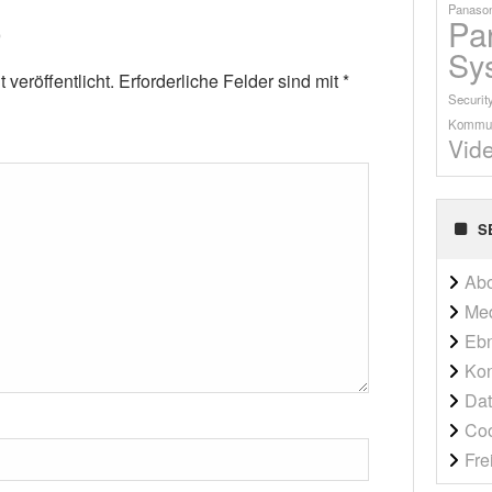
Panason
Pa
Sy
veröffentlicht.
Erforderliche Felder sind mit
*
Securit
Kommun
Vid
S
Ab
Me
Ebn
Kon
Dat
Co
Fre