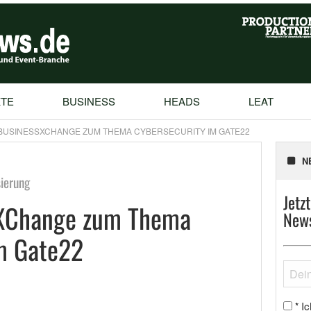
TE
BUSINESS
HEADS
LEAT
BUSINESSXCHANGE ZUM THEMA CYBERSECURITY IM GATE22
N
sierung
Jetz
XChange zum Thema
News
m Gate22
Ic
*