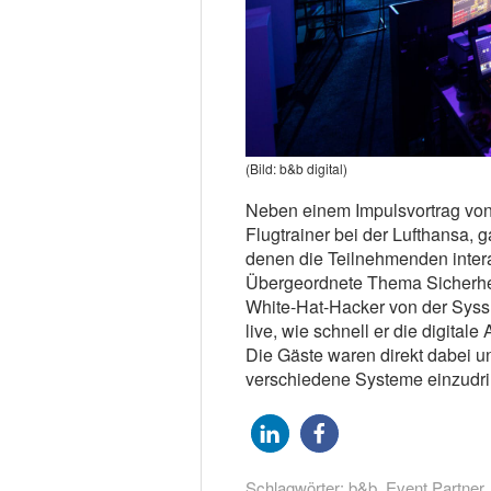
(Bild: b&b digital)
Neben einem Impulsvortrag von 
Flugtrainer bei der Lufthansa, 
denen die Teilnehmenden interak
Übergeordnete Thema Sicherhei
White-Hat-Hacker von der Sys
live, wie schnell er die digit
Die Gäste waren direkt dabei und
verschiedene Systeme einzudri
Schlagwörter:
b&b
,
Event Partner