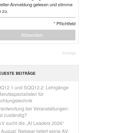
etter-Anmeldung gelesen und stimme
n zu.
*
Pflichtfeld
Absenden
Anzeige
EUESTE BEITRÄGE
Q12.1 und SQQ12.2: Lehrgänge
erufsspezialisten für
chtungstechnik
rantwortung bei Veranstaltungen:
st zuständig?
V sucht die „AI Leaders 2026“
 August: Netgear liefert seine AV-