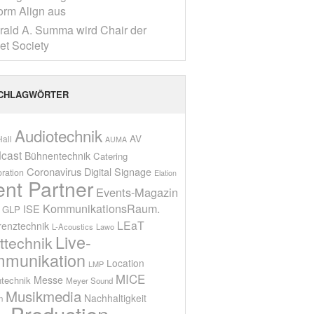
form Align aus
rald A. Summa wird Chair der
net Society
CHLAGWÖRTER
Audiotechnik
AV
all
AUMA
cast
Bühnentechnik
Catering
Coronavirus
Digital Signage
oration
Elation
ent Partner
Events-Magazin
KommunikationsRaum.
ISE
GLP
LEaT
renztechnik
L-Acoustics
Lawo
Live-
ttechnik
munikation
Location
LMP
MICE
Messe
technik
Meyer Sound
Musikmedia
Nachhaltigkeit
n
Production