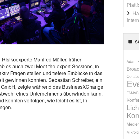
Platt
Ha
Inter
S
Risikoexperte Manfred Müller, früher
Adam H
gab es auch zwei Meet-the-expert-Sessions, in
Broad
tiv Fragen stellen und tiefere Einblicke in das
Collab
t gewinnen konnten. Sebastian Schreiber, ein
Ev
s GmbH, zeigte während des BusinessXChange
ale Abwehr eines Unternehmens überwinden kann.
FAMAB
Konfe
 konnten verfolgen, wie leicht es ist, in
Lich
ngen.
Kom
Medien
Mikrofo