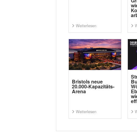
Gr
wi
Ko
ar
Weiterlesen
W
St
Bristols neue
Bu
20.000-Kapazitäts-
Wö
Arena
Eb
wi
ef
Weiterlesen
W