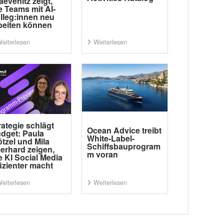
aevenitz zeigt,
e Teams mit AI-
lleg:innen neu
beiten können
eiterlesen
Weiterlesen
rategie schlägt
Ocean Advice treibt
dget: Paula
White-Label-
tzel und Mila
Schiffsbauprogram
erhard zeigen,
m voran
e KI Social Media
fizienter macht
eiterlesen
Weiterlesen