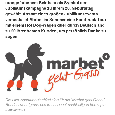
orangefarbenem Beinhaar als Symbol der
Jubiläumskampagne zu ihrem 20. Geburtstag
gewählt. Anstatt eines großen Jubiläumsevents
veranstaltet Marbet im Sommer eine Foodtruck-Tour
mit einem Hot Dog-Wagen quer durch Deutschland
zu 20 ihrer besten Kunden, um persönlich Danke zu
sagen.
Die Live-Agentur entschied sich für die “Marbet geht Gassi”-
Roadshow aufgrund des konsequent nachhaltigen Konzepts.
(Bild: Marbet )