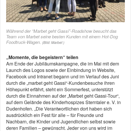
Während der “Marbet geht Gassi”-Roadshow besucht das
Team von Marbet seine besten Kunden mit einem Hot-Dog
Foodtruck-Wagen.
(Bild: Marbet )
„Momente, die begeistern“ teilen
Am Ende der Jubiläumskampagne, die im Mai mit dem
Launch des Logos sowie der Einbindung in Website,
Facebook und Intranet begann und im Verlauf des Juni
durch die „marbet geht Gassi“-Kundenbesuche ihren
Höhepunkt erfährt, steht ein Sommerfest, unterstützt
durch die Einnahmen auf der „Marbet geht Gassi-Tour“,
auf dem Gelände des Kinderhospizes Sterntaler e. V. in
Dudenhofen. „Die Verantwortlichen dort haben sich
ausdrücklich ein Fest für alle – für Freunde und
Nachbarn, die Kinder und Jugendlichen selbst sowie
deren Familien – gewünscht. Jeder von uns wird im