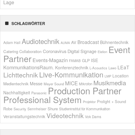
Lage
SCHLAGWÖRTER
Audiotechnik
Broadcast
AV
Bühnentechnik
Adam Hall
AUMA
Event
Coronavirus
Digital Signage
Catering
Collaboration
Elation
Partner
Events-Magazin
ISE
GLP
FAMAB
KommunikationsRaum.
LEaT
Konferenztechnik
L-Acoustics
Lawo
Live-Kommunikation
Lichttechnik
Location
LMP
Musikmedia
MICE
Messe
Medientechnik
Meyer Sound
Mikrofon
Production Partner
Nachhaltigkeit
Panasonic
Professional System
Prolight + Sound
Projektor
Shure
Robe
Sennheiser
Security
Studieninstitut für Kommunikation
Videotechnik
Veranstaltungstechnik
Vok Dams