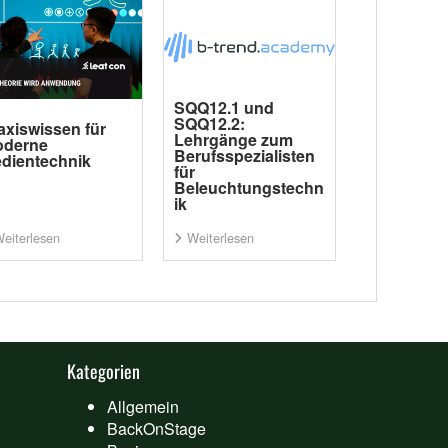
SQQ12.1 und
SQQ12.2:
axiswissen für
Lehrgänge zum
derne
Berufsspezialisten
dientechnik
für
Beleuchtungstechn
ik
eiterlesen
Weiterlesen
Kategorien
Allgemein
BackOnStage