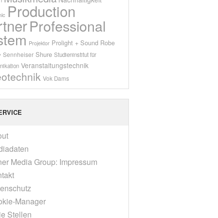
Production
ic
rtner
Professional
stem
Prolight + Sound
Robe
Projektor
Shure
Sennheiser
y
Studieninstitut für
Veranstaltungstechnik
ikation
eotechnik
Vok Dams
ERVICE
out
diadaten
er Media Group: Impressum
takt
enschutz
okie-Manager
ie Stellen