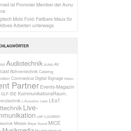
yned ist Promoter Member der Avnu
nce
gitech Mobi Fold: Faltbare Maus für
ktives Arbeiten unterwegs
CHLAGWÖRTER
Audiotechnik
AV
all
AUMA
cast
Bühnentechnik
Catering
Coronavirus
Digital Signage
oration
Elation
ent Partner
Events-Magazin
KommunikationsRaum.
ISE
GLP
LEaT
renztechnik
L-Acoustics
Lawo
Live-
ttechnik
munikation
Location
LMP
MICE
Messe
technik
Meyer Sound
Musikmedia
Nachhaltigkeit
n