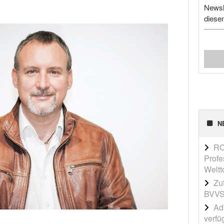
Newsl
diese
N
RO
Profe
Weltt
Zu
BVVS
Adi
verfü