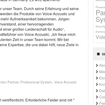
Panason
für unser Team. Durch seine Erfahrung und seine
Pa
werden die Produkte von Voice-Acoustic und
Sy
a mehr Aufmerksamkeit bekommen. Jürgen
hverstand, einer hervorragenden
Securit
einer großen Leidenschaft für Audio“,
Kommun
ftsführer von Voice-Acoustic. „Ich freue mich
Vid
bulenten Zeit in unser Team kommt. Wir bei
ine Expertise, die uns dabei hilft, neue Ziele in
S
Ab
Me
Ebn
tion Partner
,
Professional System
,
Voice Acoustic
Kon
Dat
Co
veröffentlicht.
Erforderliche Felder sind mit
*
Fre