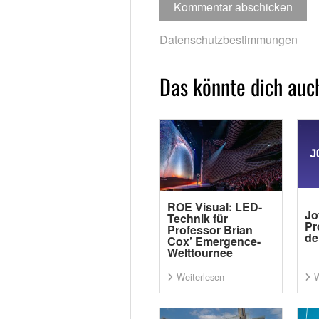
Datenschutzbestimmungen
Das könnte dich auch
ROE Visual: LED-
Jo
Technik für
Pr
Professor Brian
de
Cox’ Emergence-
Welttournee
Weiterlesen
W