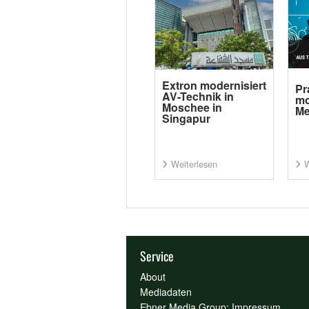
Extron modernisiert
Pr
AV-Technik in
mo
Moschee in
Me
Singapur
Weiterlesen
W
Service
About
Mediadaten
Ebner Media Group: Impressum