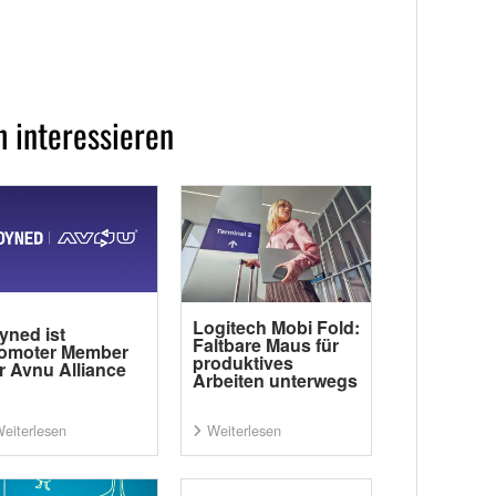
 interessieren
Logitech Mobi Fold:
yned ist
Faltbare Maus für
omoter Member
produktives
r Avnu Alliance
Arbeiten unterwegs
eiterlesen
Weiterlesen