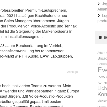
Jo
Allia
 professionellen Premium-Lautsprechern,
Lo
nuar 2021 hat Jürgen Bachthaler die neu
produ
ean Sales Managers übernommen. Jürgen
eb der Produkte von Voice-Acoustic und Tennax
Ziel ist die Steigerung der Markenpräsenz in
h im Installationssegment.
S
25 Jahre Berufserfahrung im Vertrieb,
schäftsentwicklung bei renommierten
Adam H
o-Markt wie HK Audio, EAW, Lab.gruppen,
Broad
Collab
Ev
Anzeige
FAMAB
Konfe
nes hoch motivierten Teams zu werden. Mein
Lich
 Anwender und Vertriebspartner in ganz Europa
Kom
 sagt Jürgen. „Mit Voice-Acoustic-Produkten
Medien
beitungsqualität gepaart mit besten
Made in Germany. Es wird spannend!“
Mikrofo