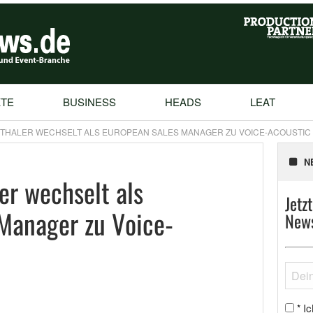
TE
BUSINESS
HEADS
LEAT
THALER WECHSELT ALS EUROPEAN SALES MANAGER ZU VOICE-ACOUSTIC
N
er wechselt als
Jetz
Manager zu Voice-
News
Ic
*