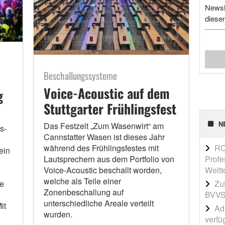
Newsl
diese
Beschallungssysteme
Voice-Acoustic auf dem
g
Stuttgarter Frühlingsfest
N
Das Festzelt „Zum Wasenwirt“ am
s-
Cannstatter Wasen ist dieses Jahr
RO
während des Frühlingsfestes mit
ein
Profe
Lautsprechern aus dem Portfolio von
Weltt
Voice-Acoustic beschallt worden,
d
welche als Teile einer
Zu
te
Zonenbeschallung auf
BVVS
unterschiedliche Areale verteilt
it
Adi
wurden.
verfü