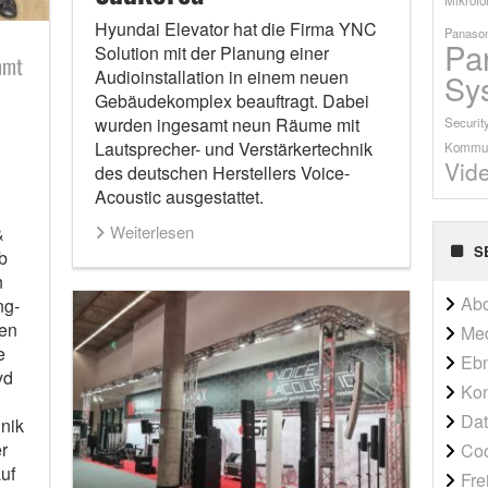
Hyundai Elevator hat die Firma YNC
Panason
Pa
Solution mit der Planung einer
mmt
Audioinstallation in einem neuen
Sy
Gebäudekomplex beauftragt. Dabei
wurden ingesamt neun Räume mit
Securit
Lautsprecher- und Verstärkertechnik
Kommun
Vid
des deutschen Herstellers Voice-
Acoustic ausgestattet.
Weiterlesen
&
S
b
n
Ab
ng-
ren
Me
e
Ebn
yd
Kon
Dat
nik
r
Co
uf
Fre