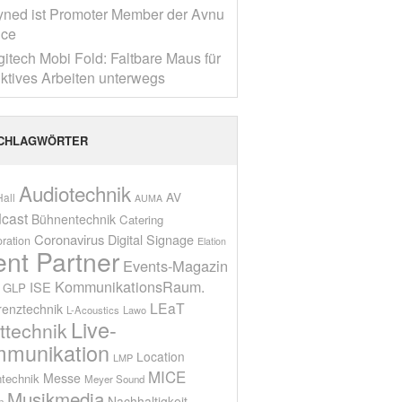
yned ist Promoter Member der Avnu
nce
gitech Mobi Fold: Faltbare Maus für
ktives Arbeiten unterwegs
CHLAGWÖRTER
Audiotechnik
AV
all
AUMA
cast
Bühnentechnik
Catering
Coronavirus
Digital Signage
oration
Elation
ent Partner
Events-Magazin
KommunikationsRaum.
ISE
GLP
LEaT
renztechnik
L-Acoustics
Lawo
Live-
ttechnik
munikation
Location
LMP
MICE
Messe
technik
Meyer Sound
Musikmedia
Nachhaltigkeit
n