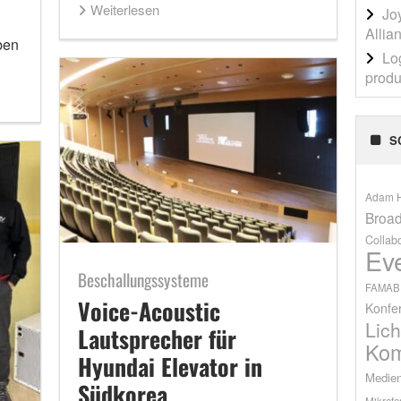
Weiterlesen
Jo
Allia
ben
Lo
produ
S
Adam H
Broad
Collab
Ev
Beschallungssysteme
FAMAB
Voice-Acoustic
Konfe
Lich
Lautsprecher für
Kom
Hyundai Elevator in
Medien
Südkorea
Mikrofo