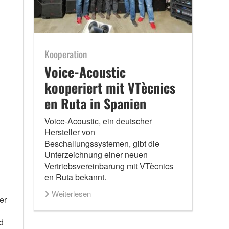
Kooperation
Voice-Acoustic
kooperiert mit VTècnics
en Ruta in Spanien
Voice-Acoustic, ein deutscher
Hersteller von
Beschallungssystemen, gibt die
Unterzeichnung einer neuen
Vertriebsvereinbarung mit VTècnics
en Ruta bekannt.
Weiterlesen
er
d