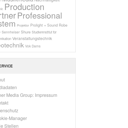
Production
ic
rtner
Professional
stem
Prolight + Sound
Robe
Projektor
Shure
Sennheiser
y
Studieninstitut für
Veranstaltungstechnik
ikation
eotechnik
Vok Dams
ERVICE
out
diadaten
er Media Group: Impressum
takt
enschutz
okie-Manager
ie Stellen