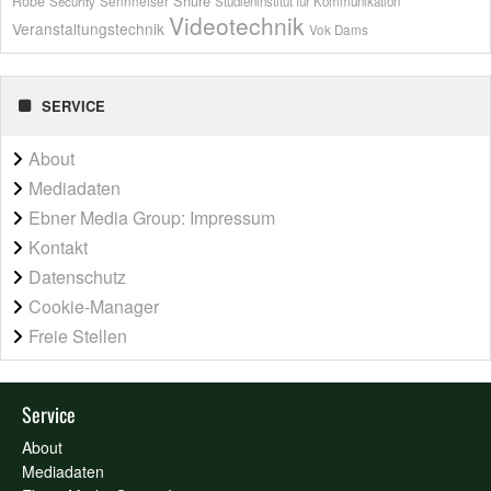
Shure
Robe
Sennheiser
Security
Studieninstitut für Kommunikation
Videotechnik
Veranstaltungstechnik
Vok Dams
SERVICE
About
Mediadaten
Ebner Media Group: Impressum
Kontakt
Datenschutz
Cookie-Manager
Freie Stellen
Service
About
Mediadaten