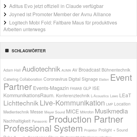
Aditus Evo jetzt offiziell in Claude verfügbar
Joyned ist Promoter Member der Avnu Alliance
Logitech Mobi Fold: Faltbare Maus für produktives
Arbeiten unterwegs
SCHLAGWÖRTER
Audiotechnik
Broadcast
AV
Bühnentechnik
Adam Hall
AUMA
Event
Coronavirus
Digital Signage
Catering
Collaboration
Elation
Partner
Events-Magazin
ISE
GLP
FAMAB
KommunikationsRaum.
LEaT
Konferenztechnik
L-Acoustics
Lawo
Live-Kommunikation
Lichttechnik
Location
LMP
Musikmedia
MICE
Messe
Medientechnik
Meyer Sound
Mikrofon
Production Partner
Nachhaltigkeit
Panasonic
Professional System
Prolight + Sound
Projektor