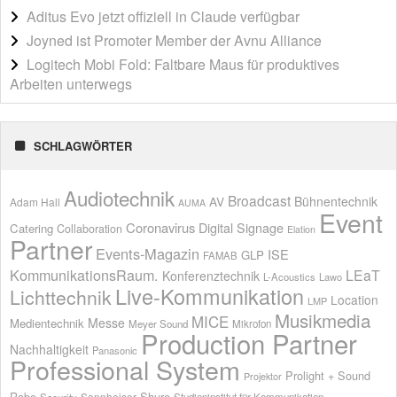
Aditus Evo jetzt offiziell in Claude verfügbar
Joyned ist Promoter Member der Avnu Alliance
Logitech Mobi Fold: Faltbare Maus für produktives
Arbeiten unterwegs
SCHLAGWÖRTER
Audiotechnik
Broadcast
AV
Bühnentechnik
Adam Hall
AUMA
Event
Coronavirus
Digital Signage
Catering
Collaboration
Elation
Partner
Events-Magazin
ISE
GLP
FAMAB
KommunikationsRaum.
LEaT
Konferenztechnik
L-Acoustics
Lawo
Live-Kommunikation
Lichttechnik
Location
LMP
Musikmedia
MICE
Messe
Medientechnik
Meyer Sound
Mikrofon
Production Partner
Nachhaltigkeit
Panasonic
Professional System
Prolight + Sound
Projektor
Shure
Robe
Sennheiser
Security
Studieninstitut für Kommunikation