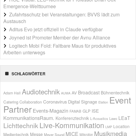
Emergence-Welttournee
Zufahrtsschutz bei Veranstaltungen: BVVS lädt zum
Austausch
Aditus Evo jetzt offiziell in Claude verfügbar
Joyned ist Promoter Member der Avnu Alliance
Logitech Mobi Fold: Faltbare Maus für produktives
Arbeiten unterwegs
SCHLAGWÖRTER
Audiotechnik
Broadcast
AV
Bühnentechnik
Adam Hall
AUMA
Event
Coronavirus
Digital Signage
Catering
Collaboration
Elation
Partner
Events-Magazin
ISE
GLP
FAMAB
KommunikationsRaum.
LEaT
Konferenztechnik
L-Acoustics
Lawo
Live-Kommunikation
Lichttechnik
Location
LMP
Musikmedia
MICE
Messe
Medientechnik
Meyer Sound
Mikrofon