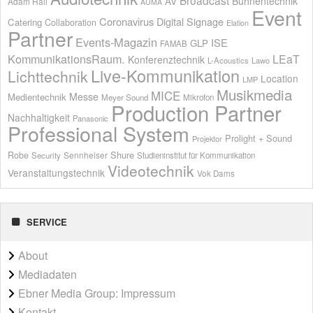
AV
Bühnentechnik
Adam Hall
AUMA
Event
Coronavirus
Digital Signage
Catering
Collaboration
Elation
Partner
Events-Magazin
ISE
GLP
FAMAB
KommunikationsRaum.
LEaT
Konferenztechnik
L-Acoustics
Lawo
Live-Kommunikation
Lichttechnik
Location
LMP
Musikmedia
MICE
Messe
Medientechnik
Meyer Sound
Mikrofon
Production Partner
Nachhaltigkeit
Panasonic
Professional System
Prolight + Sound
Projektor
Shure
Robe
Sennheiser
Security
Studieninstitut für Kommunikation
Videotechnik
Veranstaltungstechnik
Vok Dams
SERVICE
About
Mediadaten
Ebner Media Group: Impressum
Kontakt