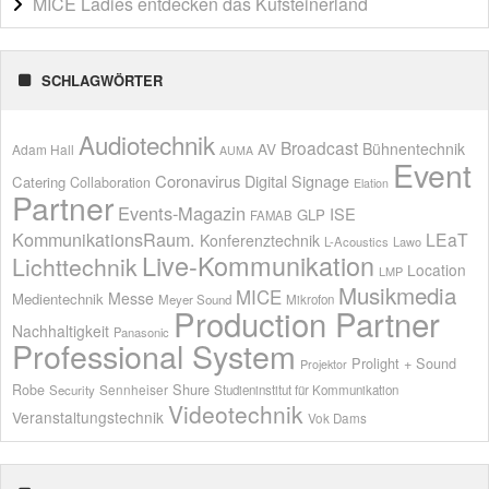
MICE Ladies entdecken das Kufsteinerland
SCHLAGWÖRTER
Audiotechnik
Broadcast
AV
Bühnentechnik
Adam Hall
AUMA
Event
Coronavirus
Digital Signage
Catering
Collaboration
Elation
Partner
Events-Magazin
ISE
GLP
FAMAB
KommunikationsRaum.
LEaT
Konferenztechnik
L-Acoustics
Lawo
Live-Kommunikation
Lichttechnik
Location
LMP
Musikmedia
MICE
Messe
Medientechnik
Meyer Sound
Mikrofon
Production Partner
Nachhaltigkeit
Panasonic
Professional System
Prolight + Sound
Projektor
Shure
Robe
Sennheiser
Security
Studieninstitut für Kommunikation
Videotechnik
Veranstaltungstechnik
Vok Dams