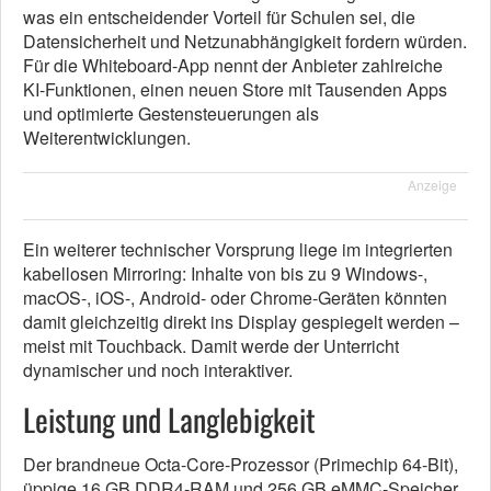
was ein entscheidender Vorteil für Schulen sei, die
Datensicherheit und Netzunabhängigkeit fordern würden.
Für die Whiteboard-App nennt der Anbieter zahlreiche
KI-Funktionen, einen neuen Store mit Tausenden Apps
und optimierte Gestensteuerungen als
Weiterentwicklungen.
Anzeige
Ein weiterer technischer Vorsprung liege im integrierten
kabellosen Mirroring: Inhalte von bis zu 9 Windows-,
macOS-, iOS-, Android- oder Chrome-Geräten könnten
damit gleichzeitig direkt ins Display gespiegelt werden –
meist mit Touchback. Damit werde der Unterricht
dynamischer und noch interaktiver.
Leistung und Langlebigkeit
Der brandneue Octa-Core-Prozessor (Primechip 64-Bit),
üppige 16 GB DDR4-RAM und 256 GB eMMC-Speicher