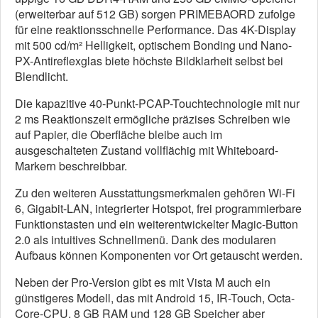
(erweiterbar auf 512 GB) sorgen PRIMEBAORD zufolge
für eine reaktionsschnelle Performance. Das 4K-Display
mit 500 cd/m² Helligkeit, optischem Bonding und Nano-
PX-Antireflexglas biete höchste Bildklarheit selbst bei
Blendlicht.
Die kapazitive 40-Punkt-PCAP-Touchtechnologie mit nur
2 ms Reaktionszeit ermögliche präzises Schreiben wie
auf Papier, die Oberfläche bleibe auch im
ausgeschalteten Zustand vollflächig mit Whiteboard-
Markern beschreibbar.
Zu den weiteren Ausstattungsmerkmalen gehören Wi-Fi
6, Gigabit-LAN, integrierter Hotspot, frei programmierbare
Funktionstasten und ein weiterentwickelter Magic-Button
2.0 als intuitives Schnellmenü. Dank des modularen
Aufbaus können Komponenten vor Ort getauscht werden.
Neben der Pro-Version gibt es mit Vista M auch ein
günstigeres Modell, das mit Android 15, IR-Touch, Octa-
Core-CPU, 8 GB RAM und 128 GB Speicher aber