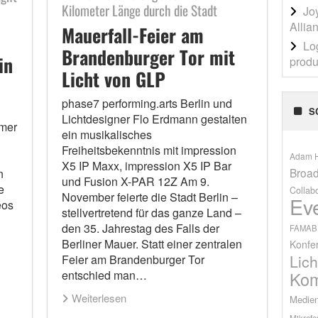
Kilometer Länge durch die Stadt
Jo
Allia
Mauerfall-Feier am
Lo
Brandenburger Tor mit
in
produ
Licht von GLP
phase7 performing.arts Berlin und
S
Lichtdesigner Flo Erdmann gestalten
mmer
ein musikalisches
Freiheitsbekenntnis mit impression
Adam H
X5 IP Maxx, impression X5 IP Bar
Broad
n
und Fusion X-PAR 12Z Am 9.
e
Collab
November feierte die Stadt Berlin –
Ev
eos
stellvertretend für das ganze Land –
den 35. Jahrestag des Falls der
FAMAB
Berliner Mauer. Statt einer zentralen
Konfe
Lich
Feier am Brandenburger Tor
Kom
entschied man…
Weiterlesen
Medien
Mikrofo