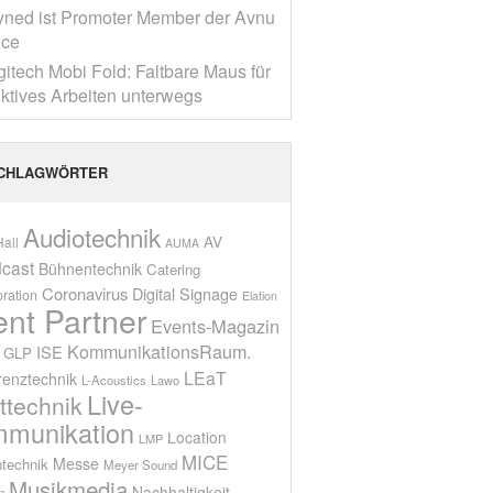
yned ist Promoter Member der Avnu
nce
gitech Mobi Fold: Faltbare Maus für
ktives Arbeiten unterwegs
CHLAGWÖRTER
Audiotechnik
AV
all
AUMA
cast
Bühnentechnik
Catering
Coronavirus
Digital Signage
oration
Elation
ent Partner
Events-Magazin
KommunikationsRaum.
ISE
GLP
LEaT
renztechnik
L-Acoustics
Lawo
Live-
ttechnik
munikation
Location
LMP
MICE
Messe
technik
Meyer Sound
Musikmedia
Nachhaltigkeit
n