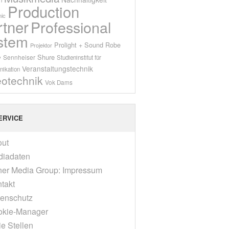
Production
ic
rtner
Professional
stem
Prolight + Sound
Robe
Projektor
Shure
Sennheiser
y
Studieninstitut für
Veranstaltungstechnik
ikation
eotechnik
Vok Dams
ERVICE
out
diadaten
er Media Group: Impressum
takt
enschutz
okie-Manager
ie Stellen