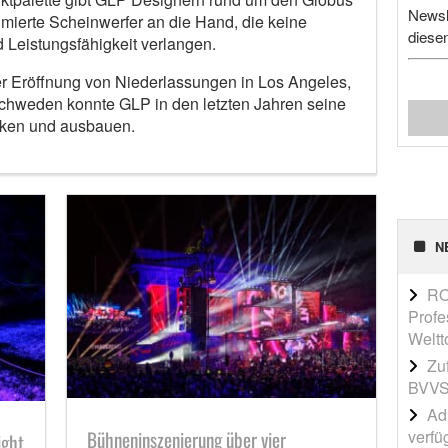
Newsl
mierte Scheinwerfer an die Hand, die keine
diese
 Leistungsfähigkeit verlangen.
 Eröffnung von Niederlassungen in Los Angeles,
chweden konnte GLP in den letzten Jahren seine
ärken und ausbauen.
N
RO
Profe
Weltt
Zu
BVVS
Adi
verfü
Bühneninszenierung über vier
ight