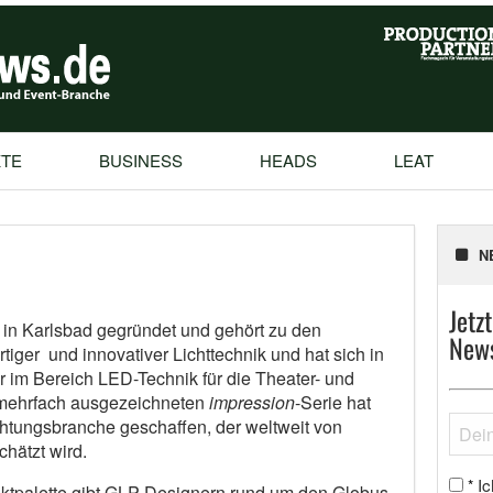
TE
BUSINESS
HEADS
LEAT
N
Jetz
in Karlsbad gegründet und gehört zu den
News
iger und innovativer Lichttechnik und hat sich in
r im Bereich LED-Technik für die Theater- und
 mehrfach ausgezeichneten
impression
-Serie hat
htungsbranche geschaffen, der weltweit von
hätzt wird.
Ic
*
uktpalette gibt GLP Designern rund um den Globus