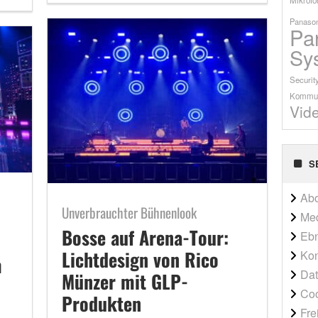
Panason
Pa
Sy
Securit
Kommun
Vid
S
Ab
Unverbrauchter Bühnenlook
Me
Bosse auf Arena-Tour:
Ebn
Lichtdesign von Rico
Kon
m
Dat
Münzer mit GLP-
Co
Produkten
Fre