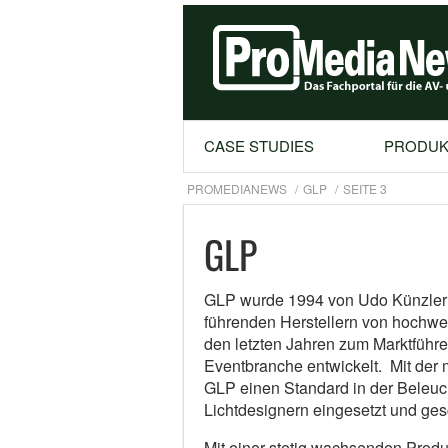
CASE STUDIES
PRODUK
PROMEDIANEWS
GLP
SEITE 3
GLP
GLP wurde 1994 von Udo Künzler 
führenden Herstellern von hochwert
den letzten Jahren zum Marktführe
Eventbranche entwickelt. Mit der
GLP einen Standard in der Beleuc
Lichtdesignern eingesetzt und gesc
Mit einer stetig wachsenden Prod