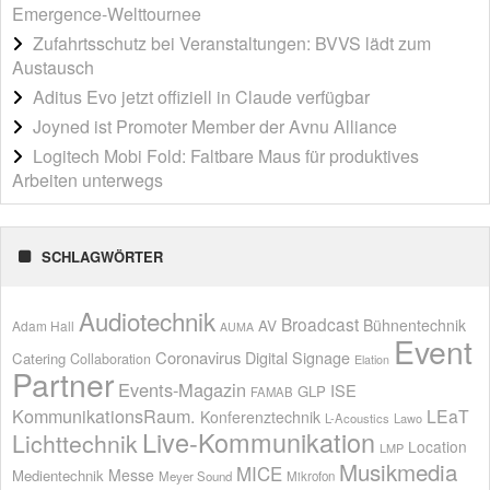
Emergence-Welttournee
Zufahrtsschutz bei Veranstaltungen: BVVS lädt zum
Austausch
Aditus Evo jetzt offiziell in Claude verfügbar
Joyned ist Promoter Member der Avnu Alliance
Logitech Mobi Fold: Faltbare Maus für produktives
Arbeiten unterwegs
SCHLAGWÖRTER
Audiotechnik
Broadcast
AV
Bühnentechnik
Adam Hall
AUMA
Event
Coronavirus
Digital Signage
Catering
Collaboration
Elation
Partner
Events-Magazin
ISE
GLP
FAMAB
KommunikationsRaum.
LEaT
Konferenztechnik
L-Acoustics
Lawo
Live-Kommunikation
Lichttechnik
Location
LMP
Musikmedia
MICE
Messe
Medientechnik
Meyer Sound
Mikrofon