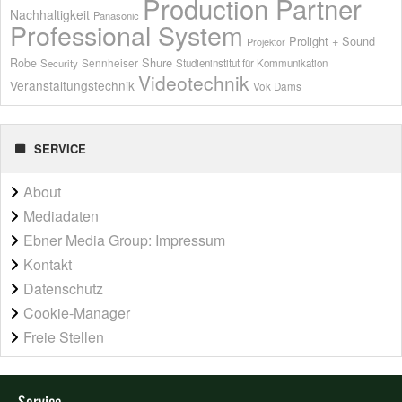
Production Partner
Nachhaltigkeit
Panasonic
Professional System
Prolight + Sound
Projektor
Shure
Robe
Sennheiser
Security
Studieninstitut für Kommunikation
Videotechnik
Veranstaltungstechnik
Vok Dams
SERVICE
About
Mediadaten
Ebner Media Group: Impressum
Kontakt
Datenschutz
Cookie-Manager
Freie Stellen
Service