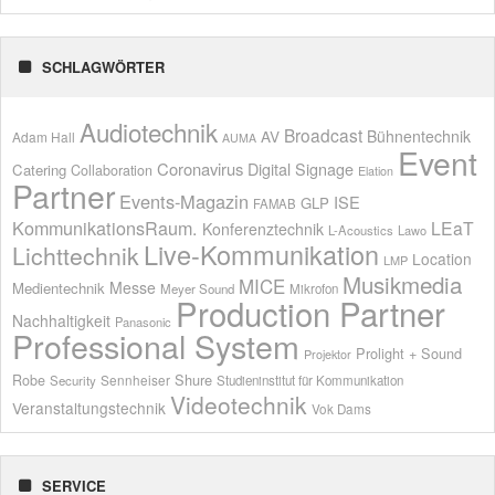
SCHLAGWÖRTER
Audiotechnik
Broadcast
AV
Bühnentechnik
Adam Hall
AUMA
Event
Coronavirus
Digital Signage
Catering
Collaboration
Elation
Partner
Events-Magazin
ISE
GLP
FAMAB
KommunikationsRaum.
LEaT
Konferenztechnik
L-Acoustics
Lawo
Live-Kommunikation
Lichttechnik
Location
LMP
Musikmedia
MICE
Messe
Medientechnik
Meyer Sound
Mikrofon
Production Partner
Nachhaltigkeit
Panasonic
Professional System
Prolight + Sound
Projektor
Shure
Robe
Sennheiser
Security
Studieninstitut für Kommunikation
Videotechnik
Veranstaltungstechnik
Vok Dams
SERVICE