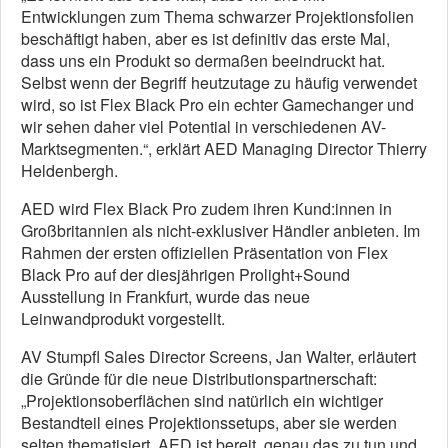
Entwicklungen zum Thema schwarzer Projektionsfolien
beschäftigt haben, aber es ist definitiv das erste Mal,
dass uns ein Produkt so dermaßen beeindruckt hat.
Selbst wenn der Begriff heutzutage zu häufig verwendet
wird, so ist Flex Black Pro ein echter Gamechanger und
wir sehen daher viel Potential in verschiedenen AV-
Marktsegmenten.“, erklärt AED Managing Director Thierry
Heldenbergh.
AED wird Flex Black Pro zudem ihren Kund:innen in
Großbritannien als nicht-exklusiver Händler anbieten. Im
Rahmen der ersten offiziellen Präsentation von Flex
Black Pro auf der diesjährigen Prolight+Sound
Ausstellung in Frankfurt, wurde das neue
Leinwandprodukt vorgestellt.
AV Stumpfl Sales Director Screens, Jan Walter, erläutert
die Gründe für die neue Distributionspartnerschaft:
„Projektionsoberflächen sind natürlich ein wichtiger
Bestandteil eines Projektionssetups, aber sie werden
selten thematisiert. AED ist bereit, genau das zu tun und