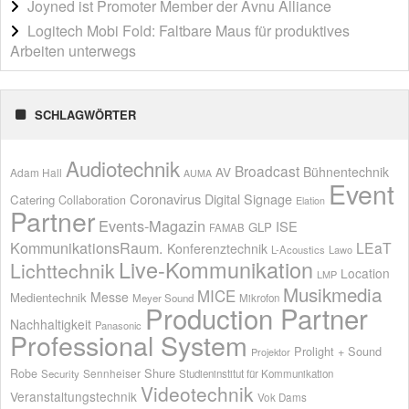
Joyned ist Promoter Member der Avnu Alliance
Logitech Mobi Fold: Faltbare Maus für produktives
Arbeiten unterwegs
SCHLAGWÖRTER
Audiotechnik
Broadcast
AV
Bühnentechnik
Adam Hall
AUMA
Event
Coronavirus
Digital Signage
Catering
Collaboration
Elation
Partner
Events-Magazin
ISE
GLP
FAMAB
KommunikationsRaum.
LEaT
Konferenztechnik
L-Acoustics
Lawo
Live-Kommunikation
Lichttechnik
Location
LMP
Musikmedia
MICE
Messe
Medientechnik
Meyer Sound
Mikrofon
Production Partner
Nachhaltigkeit
Panasonic
Professional System
Prolight + Sound
Projektor
Shure
Robe
Sennheiser
Security
Studieninstitut für Kommunikation
Videotechnik
Veranstaltungstechnik
Vok Dams