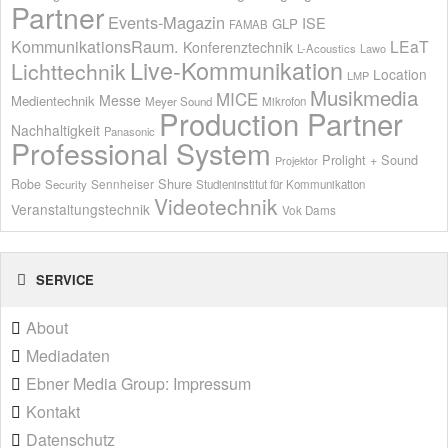
Partner
Events-Magazin
ISE
GLP
FAMAB
KommunikationsRaum.
LEaT
Konferenztechnik
L-Acoustics
Lawo
Live-Kommunikation
Lichttechnik
Location
LMP
Musikmedia
MICE
Messe
Medientechnik
Meyer Sound
Mikrofon
Production Partner
Nachhaltigkeit
Panasonic
Professional System
Prolight + Sound
Projektor
Shure
Robe
Sennheiser
Security
Studieninstitut für Kommunikation
Videotechnik
Veranstaltungstechnik
Vok Dams
SERVICE
About
Mediadaten
Ebner Media Group: Impressum
Kontakt
Datenschutz