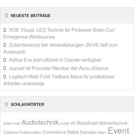
NEUESTE BEITRÄGE
ROE Visual: LED-Technik für Professor Brian Cox’
Emergence-Welttournee
Zufahrtsschutz bei Veranstaltungen: BVVS lädt zum
Austausch
Aditus Evo jetzt offiziell in Claude verfügbar
Joyned ist Promoter Member der Avnu Alliance
Logitech Mobi Fold: Faltbare Maus für produktives
Arbeiten unterwegs
SCHLAGWÖRTER
Audiotechnik
Broadcast
AV
Bühnentechnik
Adam Hall
AUMA
Event
Coronavirus
Digital Signage
Catering
Collaboration
Elation