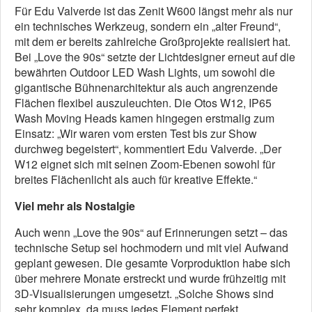
Für Edu Valverde ist das Zenit W600 längst mehr als nur
ein technisches Werkzeug, sondern ein „alter Freund“,
mit dem er bereits zahlreiche Großprojekte realisiert hat.
Bei „Love the 90s“ setzte der Lichtdesigner erneut auf die
bewährten Outdoor LED Wash Lights, um sowohl die
gigantische Bühnenarchitektur als auch angrenzende
Flächen flexibel auszuleuchten. Die Otos W12, IP65
Wash Moving Heads kamen hingegen erstmalig zum
Einsatz: „Wir waren vom ersten Test bis zur Show
durchweg begeistert“, kommentiert Edu Valverde. „Der
W12 eignet sich mit seinen Zoom-Ebenen sowohl für
breites Flächenlicht als auch für kreative Effekte.“
Viel mehr als Nostalgie
Auch wenn „Love the 90s“ auf Erinnerungen setzt – das
technische Setup sei hochmodern und mit viel Aufwand
geplant gewesen. Die gesamte Vorproduktion habe sich
über mehrere Monate erstreckt und wurde frühzeitig mit
3D-Visualisierungen umgesetzt. „Solche Shows sind
sehr komplex, da muss jedes Element perfekt