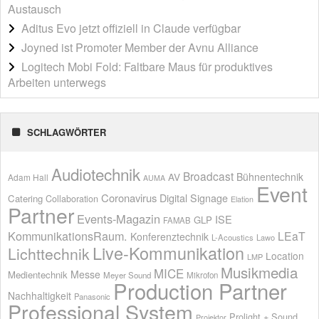
Austausch
Aditus Evo jetzt offiziell in Claude verfügbar
Joyned ist Promoter Member der Avnu Alliance
Logitech Mobi Fold: Faltbare Maus für produktives
Arbeiten unterwegs
SCHLAGWÖRTER
Audiotechnik
Broadcast
AV
Bühnentechnik
Adam Hall
AUMA
Event
Coronavirus
Digital Signage
Catering
Collaboration
Elation
Partner
Events-Magazin
ISE
GLP
FAMAB
KommunikationsRaum.
LEaT
Konferenztechnik
L-Acoustics
Lawo
Live-Kommunikation
Lichttechnik
Location
LMP
Musikmedia
MICE
Messe
Medientechnik
Meyer Sound
Mikrofon
Production Partner
Nachhaltigkeit
Panasonic
Professional System
Prolight + Sound
Projektor