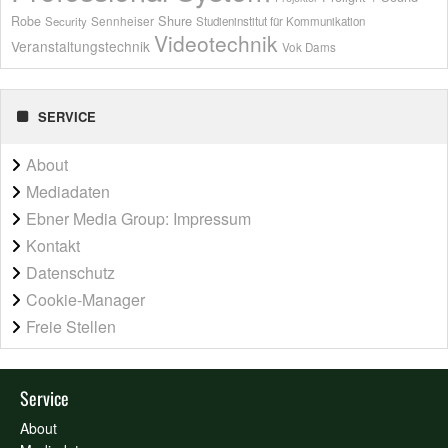
Shure
Robe
Sennheiser
Security
Studieninstitut für Kommunikation
Videotechnik
Veranstaltungstechnik
Vok Dams
SERVICE
About
Mediadaten
Ebner Media Group: Impressum
Kontakt
Datenschutz
Cookie-Manager
Freie Stellen
Service
About