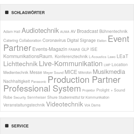
SCHLAGWÖRTER
Audiotechnik
Broadcast
AV
Bühnentechnik
Adam Hall
AUMA
Event
Coronavirus
Digital Signage
Catering
Collaboration
Elation
Partner
Events-Magazin
ISE
GLP
FAMAB
KommunikationsRaum.
LEaT
Konferenztechnik
L-Acoustics
Lawo
Live-Kommunikation
Lichttechnik
Location
LMP
Musikmedia
MICE
Messe
Medientechnik
Meyer Sound
Mikrofon
Production Partner
Nachhaltigkeit
Panasonic
Professional System
Prolight + Sound
Projektor
Shure
Robe
Sennheiser
Security
Studieninstitut für Kommunikation
Videotechnik
Veranstaltungstechnik
Vok Dams
SERVICE