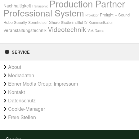
Production Partner
Nachhaltigkeit
Panasonic
Professional System
Prolight + Sound
Projektor
Shure
Robe
Sennheiser
Security
Studieninstitut für Kommunikation
Videotechnik
Veranstaltungstechnik
Vok Dams
SERVICE
About
Mediadaten
Ebner Media Group: Impressum
Kontakt
Datenschutz
Cookie-Manager
Freie Stellen