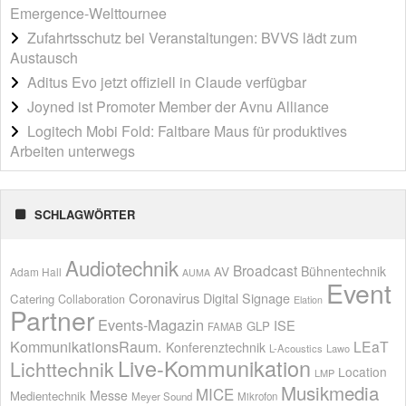
Emergence-Welttournee
Zufahrtsschutz bei Veranstaltungen: BVVS lädt zum
Austausch
Aditus Evo jetzt offiziell in Claude verfügbar
Joyned ist Promoter Member der Avnu Alliance
Logitech Mobi Fold: Faltbare Maus für produktives
Arbeiten unterwegs
SCHLAGWÖRTER
Audiotechnik
Broadcast
AV
Bühnentechnik
Adam Hall
AUMA
Event
Coronavirus
Digital Signage
Catering
Collaboration
Elation
Partner
Events-Magazin
ISE
GLP
FAMAB
KommunikationsRaum.
LEaT
Konferenztechnik
L-Acoustics
Lawo
Live-Kommunikation
Lichttechnik
Location
LMP
Musikmedia
MICE
Messe
Medientechnik
Meyer Sound
Mikrofon