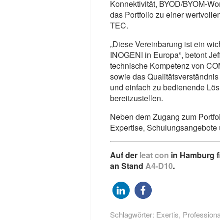
Konnektivität, BYOD/BYOM-Work
das Portfolio zu einer wertvo
TEC.
„Diese Vereinbarung ist ein wic
INOGENI in Europa”, betont Jeff
technische Kompetenz von COM
sowie das Qualitätsverständnis
und einfach zu bedienende Lös
bereitzustellen.
Neben dem Zugang zum Portfol
Expertise, Schulungsangebote 
Auf der
leat con
in Hamburg f
an Stand
A4-D10
.
Schlagwörter:
Exertis
,
Profession