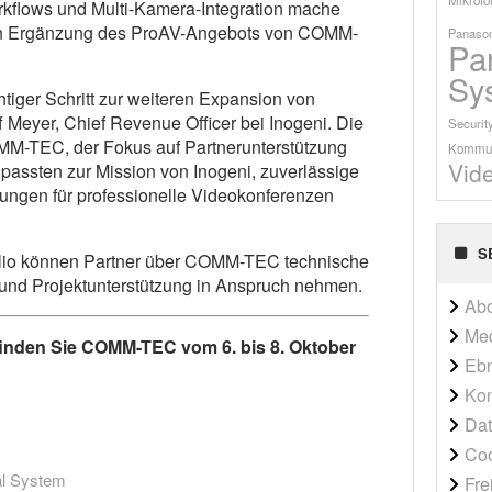
flows und Multi-Kamera-Integration mache
llen Ergänzung des ProAV-Angebots von COMM-
Panason
Pa
Sy
htiger Schritt zur weiteren Expansion von
 Meyer, Chief Revenue Officer bei Inogeni. Die
Securit
M-TEC, der Fokus auf Partnerunterstützung
Kommun
Vid
 passten zur Mission von Inogeni, zuverlässige
ungen für professionelle Videokonferenzen
S
io können Partner über COMM-TEC technische
und Projektunterstützung in Anspruch nehmen.
Ab
Me
inden Sie COMM-TEC vom 6. bis 8. Oktober
Ebn
Kon
Dat
Co
al System
Fre