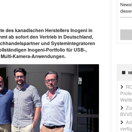
Newsl
diese
 des kanadischen Herstellers Inogeni in
mmt ab sofort den Vertrieb in Deutschland,
achhandelspartner und Systemintegratoren
lständigen Inogeni-Portfolio für USB-,
 Multi-Kamera-Anwendungen.
N
RO
Profe
Weltt
Zu
BVVS
Adi
verfü