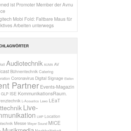
yned ist Promoter Member der Avnu
nce
gitech Mobi Fold: Faltbare Maus für
ktives Arbeiten unterwegs
CHLAGWÖRTER
Audiotechnik
AV
all
AUMA
cast
Bühnentechnik
Catering
Coronavirus
Digital Signage
oration
Elation
ent Partner
Events-Magazin
KommunikationsRaum.
ISE
GLP
LEaT
renztechnik
L-Acoustics
Lawo
Live-
ttechnik
munikation
Location
LMP
MICE
Messe
technik
Meyer Sound
Musikmedia
Nachhaltigkeit
n