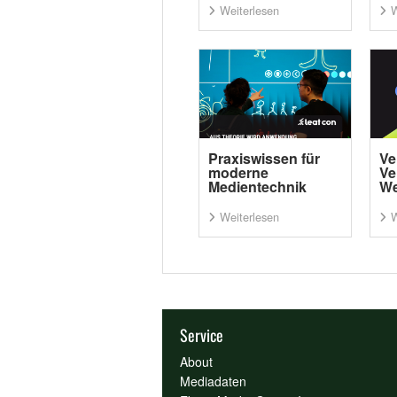
Weiterlesen
W
Praxiswissen für
Ve
moderne
Ve
Medientechnik
We
Weiterlesen
W
Service
About
Mediadaten