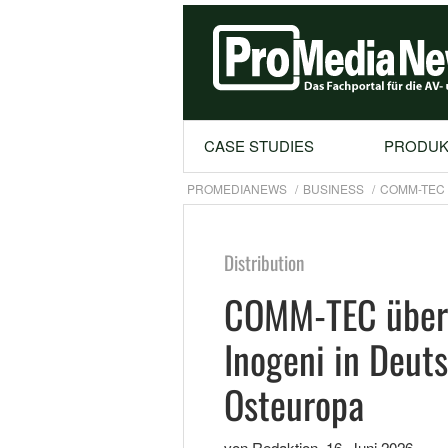
CASE STUDIES
PRODUK
PROMEDIANEWS
BUSINESS
COMM-TEC 
Distribution
COMM-TEC übern
Inogeni in Deut
Osteuropa
von Redaktion
,
16. Juni 2026