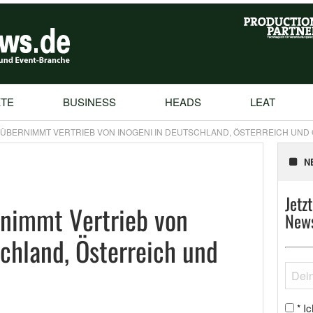
TE
BUSINESS
HEADS
LEAT
ÜBERNIMMT VERTRIEB VON INOGENI IN DEUTSCHLAND, ÖSTERREICH UND
N
Jetz
immt Vertrieb von
News
schland, Österreich und
Ic
*