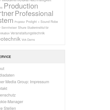
Production
ic
rtner
Professional
stem
Prolight + Sound
Robe
Projektor
Shure
Sennheiser
y
Studieninstitut für
Veranstaltungstechnik
ikation
eotechnik
Vok Dams
ERVICE
out
diadaten
er Media Group: Impressum
takt
enschutz
okie-Manager
ie Stellen