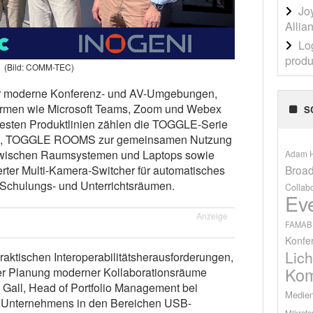
Jo
Allia
Lo
produ
(Bild: COMM-TEC)
für moderne Konferenz- und AV-Umgebungen,
ttformen wie Microsoft Teams, Zoom und Webex
S
testen Produktlinien zählen die TOGGLE-Serie
, TOGGLE ROOMS zur gemeinsamen Nutzung
wischen Raumsystemen und Laptops sowie
Adam H
Broad
ter Multi-Kamera-Switcher für automatisches
 Schulungs- und Unterrichtsräumen.
Collab
Ev
Anzeige
FAMAB
Konfe
Lich
raktischen Interoperabilitätsherausforderungen,
Kom
der Planung moderner Kollaborationsräume
on Gall, Head of Portfolio Management bei
Medien
 Unternehmens in den Bereichen USB-
Mikrofo