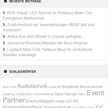
NEUESTE BEITRÄGE
ROE Visual: LED-Technik für Professor Brian Cox’
Emergence-Welttournee
Zufahrtsschutz bei Veranstaltungen: BVVS lädt zum
Austausch
Aditus Evo jetzt offiziell in Claude verfügbar
Joyned ist Promoter Member der Avnu Alliance
Logitech Mobi Fold: Faltbare Maus für produktives
Arbeiten unterwegs
SCHLAGWÖRTER
Audiotechnik
Broadcast
AV
Bühnentechnik
Adam Hall
AUMA
Event
Coronavirus
Digital Signage
Catering
Collaboration
Elation
Partner
Events-Magazin
ISE
GLP
FAMAB
KommunikationsRaum.
LEaT
Konferenztechnik
L-Acoustics
Lawo