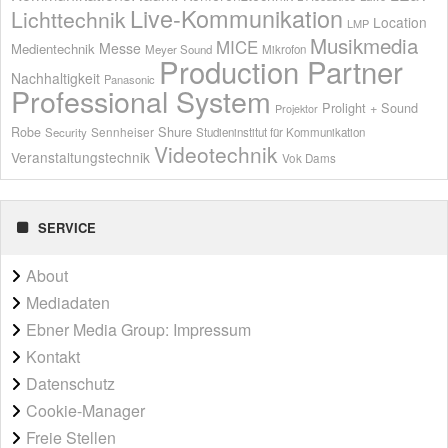
Live-Kommunikation
Lichttechnik
Location
LMP
Musikmedia
MICE
Messe
Medientechnik
Meyer Sound
Mikrofon
Production Partner
Nachhaltigkeit
Panasonic
Professional System
Prolight + Sound
Projektor
Shure
Robe
Sennheiser
Security
Studieninstitut für Kommunikation
Videotechnik
Veranstaltungstechnik
Vok Dams
SERVICE
About
Mediadaten
Ebner Media Group: Impressum
Kontakt
Datenschutz
Cookie-Manager
Freie Stellen