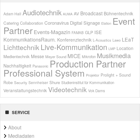
Audiotechnik
Broadcast
AV
Bühnentechnik
Adam Hall
AUMA
Event
Coronavirus
Digital Signage
Catering
Collaboration
Elation
Partner
Events-Magazin
ISE
GLP
FAMAB
KommunikationsRaum.
LEaT
Konferenztechnik
L-Acoustics
Lawo
Live-Kommunikation
Lichttechnik
Location
LMP
Musikmedia
MICE
Messe
Medientechnik
Meyer Sound
Mikrofon
Production Partner
Nachhaltigkeit
Panasonic
Professional System
Prolight + Sound
Projektor
Shure
Robe
Sennheiser
Security
Studieninstitut für Kommunikation
Videotechnik
Veranstaltungstechnik
Vok Dams
SERVICE
About
Mediadaten