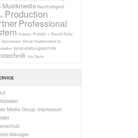
Musikmedia
Nachhaltigkeit
n
Production
ic
rtner
Professional
stem
Prolight + Sound
Robe
Projektor
Shure
Sennheiser
y
Studieninstitut für
Veranstaltungstechnik
ikation
eotechnik
Vok Dams
ERVICE
out
diadaten
er Media Group: Impressum
takt
enschutz
okie-Manager