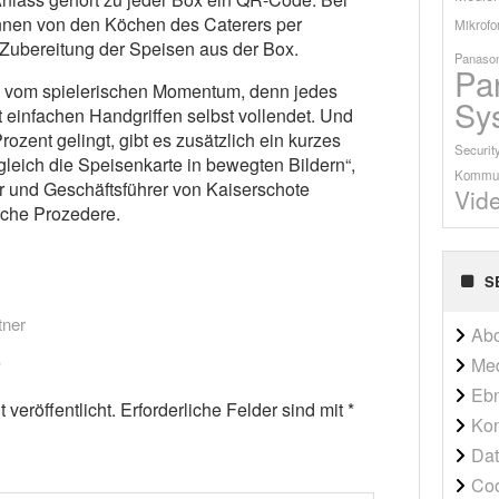
innen von den Köchen des Caterers per
Mikrofo
 Zubereitung der Speisen aus der Box.
Panason
Pa
n vom spielerischen Momentum, denn jedes
Sy
 einfachen Handgriffen selbst vollendet. Und
ozent gelingt, gibt es zusätzlich ein kurzes
Securit
gleich die Speisenkarte in bewegten Bildern“,
Kommun
er und Geschäftsführer von Kaiserschote
Vid
sche Prozedere.
S
tner
Ab
Me
Ebn
veröffentlicht.
Erforderliche Felder sind mit
*
Kon
Dat
Co