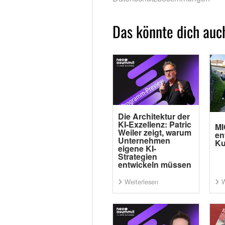
Das könnte dich auch
Die Architektur der
KI-Exzellenz: Patric
MI
Weiler zeigt, warum
en
Unternehmen
Ku
eigene KI-
Strategien
entwickeln müssen
Weiterlesen
W