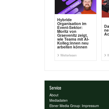
Hybride
Organisation im
Da
Event-Sektor:
ne
Moritz von
Ac
Graevenitz zeigt,
wie Teams mit AI-
Kolleg:innen neu
arbeiten können
Weiterlesen
W
Service
About
Mediadaten
Ebner Media Group: Impressum