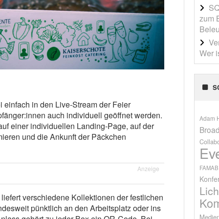
SQ
zum B
Beleu
Ve
Wer i
S
einfach in den Live-Stream der Feier
änger:innen auch individuell geöffnet werden.
Adam H
uf einer individuellen Landing-Page, auf der
Broad
mieren und die Ankunft der Päckchen
Collab
Ev
FAMAB
Anzeige
Konfe
Lich
liefert verschiedene Kollektionen der festlichen
Kom
esweit pünktlich an den Arbeitsplatz oder ins
Medien
lass gehört zu jeder Box ein QR-Code. Bei