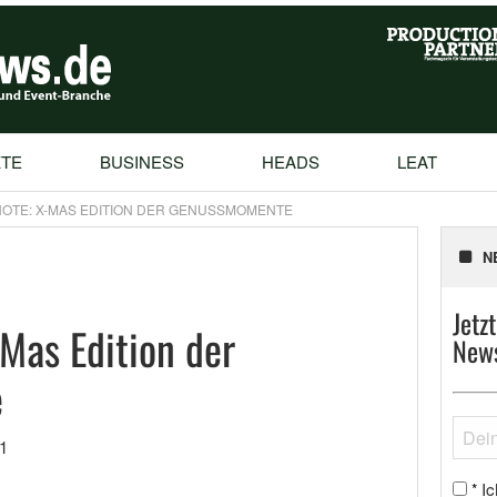
TE
BUSINESS
HEADS
LEAT
OTE: X-MAS EDITION DER GENUSSMOMENTE
N
Jetz
-Mas Edition der
News
e
1
Ic
*