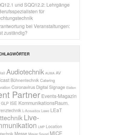
Q12.1 und SQQ12.2: Lehrgänge
erufsspezialisten für
chtungstechnik
rantwortung bei Veranstaltungen:
st zuständig?
CHLAGWÖRTER
Audiotechnik
AV
all
AUMA
cast
Bühnentechnik
Catering
Coronavirus
Digital Signage
oration
Elation
ent Partner
Events-Magazin
KommunikationsRaum.
ISE
GLP
LEaT
renztechnik
L-Acoustics
Lawo
Live-
ttechnik
munikation
Location
LMP
MICE
Messe
technik
Meyer Sound