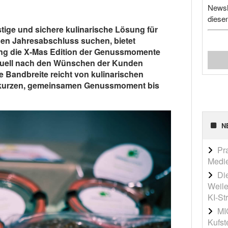
Newsl
diese
istige und sichere kulinarische Lösung für
nen Jahresabschluss suchen, bietet
ing die X-Mas Edition der Genussmomente
duell nach den Wünschen der Kunden
 Bandbreite reicht von kulinarischen
 kurzen, gemeinsamen Genussmoment bis
N
Pr
Medi
Die
Weile
KI-St
MI
Kufst