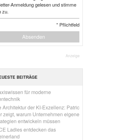
etter-Anmeldung gelesen und stimme
n zu.
*
Pflichtfeld
Absenden
Anzeige
EUESTE BEITRÄGE
axiswissen für moderne
entechnik
 Architektur der KI-Exzellenz: Patric
r zeigt, warum Unternehmen eigene
rategien entwickeln müssen
CE Ladies entdecken das
einerland