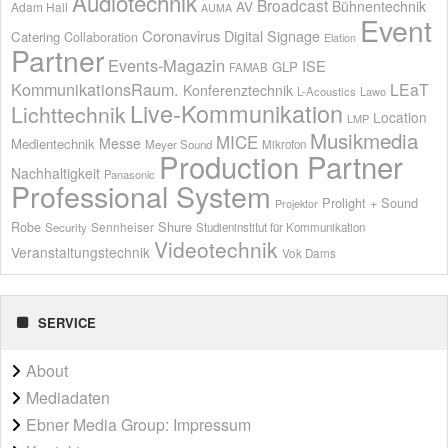
Audiotechnik
Broadcast
AV
Bühnentechnik
Adam Hall
AUMA
Event
Coronavirus
Digital Signage
Catering
Collaboration
Elation
Partner
Events-Magazin
ISE
GLP
FAMAB
KommunikationsRaum.
LEaT
Konferenztechnik
L-Acoustics
Lawo
Live-Kommunikation
Lichttechnik
Location
LMP
Musikmedia
MICE
Messe
Medientechnik
Meyer Sound
Mikrofon
Production Partner
Nachhaltigkeit
Panasonic
Professional System
Prolight + Sound
Projektor
Shure
Robe
Sennheiser
Security
Studieninstitut für Kommunikation
Videotechnik
Veranstaltungstechnik
Vok Dams
SERVICE
About
Mediadaten
Ebner Media Group: Impressum