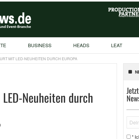
TE
BUSINESS
HEADS
LEAT
URT MIT LED-NEUHEITEN DURCH EUROPA
N
Jetz
t LED-Neuheiten durch
News
0
Ic
*