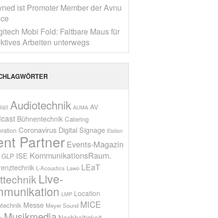
yned ist Promoter Member der Avnu
nce
gitech Mobi Fold: Faltbare Maus für
ktives Arbeiten unterwegs
CHLAGWÖRTER
Audiotechnik
AV
all
AUMA
cast
Bühnentechnik
Catering
Coronavirus
Digital Signage
oration
Elation
ent Partner
Events-Magazin
KommunikationsRaum.
ISE
GLP
LEaT
renztechnik
L-Acoustics
Lawo
Live-
ttechnik
munikation
Location
LMP
MICE
Messe
technik
Meyer Sound
Musikmedia
Nachhaltigkeit
n