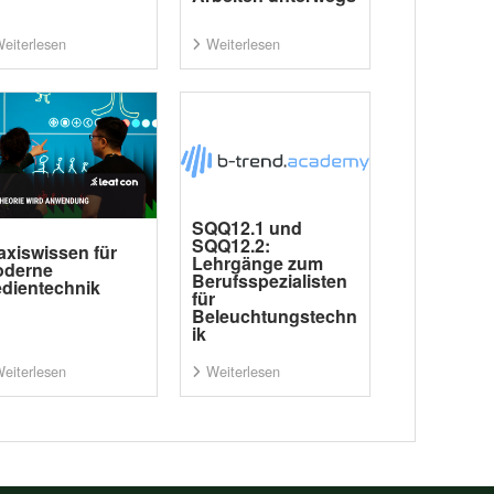
eiterlesen
Weiterlesen
SQQ12.1 und
SQQ12.2:
axiswissen für
Lehrgänge zum
derne
Berufsspezialisten
dientechnik
für
Beleuchtungstechn
ik
eiterlesen
Weiterlesen