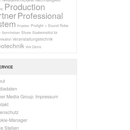
Production
ic
rtner
Professional
stem
Prolight + Sound
Robe
Projektor
Shure
Sennheiser
y
Studieninstitut für
Veranstaltungstechnik
ikation
eotechnik
Vok Dams
ERVICE
out
diadaten
er Media Group: Impressum
takt
enschutz
okie-Manager
ie Stellen