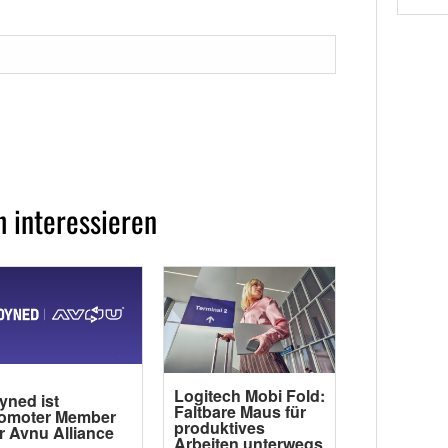
 interessieren
Logitech Mobi Fold:
yned ist
Faltbare Maus für
omoter Member
produktives
r Avnu Alliance
Arbeiten unterwegs