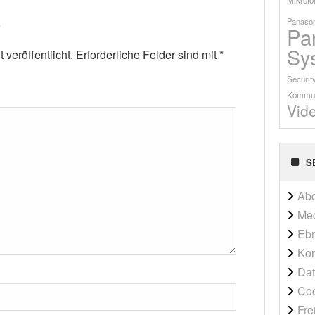
Panason
Pa
Sy
veröffentlicht.
Erforderliche Felder sind mit
*
Securit
Kommun
Vid
S
Ab
Me
Ebn
Kon
Dat
Co
Fre