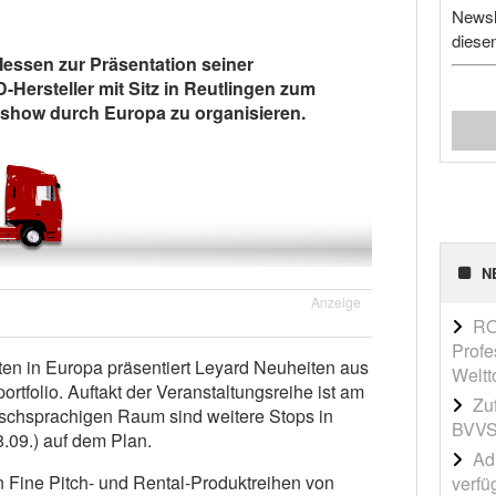
Newsl
diese
essen zur Präsentation seiner
Hersteller mit Sitz in Reutlingen zum
how durch Europa zu organisieren.
N
Anzeige
RO
Profe
en in Europa präsentiert Leyard Neuheiten aus
Weltt
tfolio. Auftakt der Veranstaltungsreihe ist am
Zu
tschsprachigen Raum sind weitere Stops in
BVVS
.09.) auf dem Plan.
Adi
Fine Pitch- und Rental-Produktreihen von
verfü