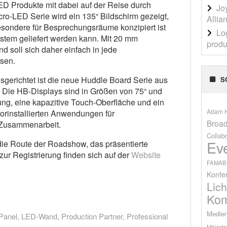
D Produkte mit dabei auf der Reise durch
Jo
o-LED Serie wird ein 135“ Bildschirm gezeigt,
Allia
besondere für Besprechungsräume konzipiert ist
Lo
stem geliefert werden kann. Mit 20 mm
produ
nd soll sich daher einfach in jede
sen.
usgerichtet ist die neue Huddle Board Serie aus
S
 Die HB-Displays sind in Größen von 75“ und
ung, eine kapazitive Touch-Oberfläche und ein
Adam H
vorinstallierten Anwendungen für
Broad
 Zusammenarbeit.
Collab
Ev
die Route der Roadshow, das präsentierte
ur Registrierung finden sich auf der
Website
FAMAB
Konfe
Lich
Kom
Medien
Panel
,
LED-Wand
,
Production Partner
,
Professional
Mikrofo