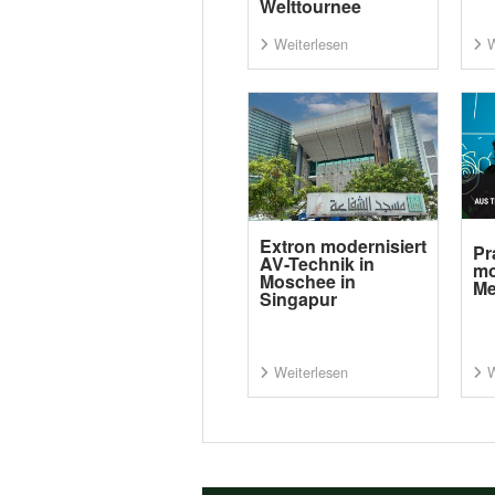
Welttournee
Weiterlesen
W
Extron modernisiert
Pr
AV-Technik in
mo
Moschee in
Me
Singapur
Weiterlesen
W