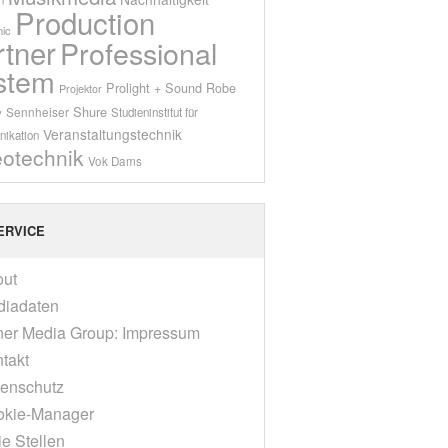
Production
ic
rtner
Professional
stem
Prolight + Sound
Robe
Projektor
Shure
Sennheiser
y
Studieninstitut für
Veranstaltungstechnik
ikation
eotechnik
Vok Dams
ERVICE
out
diadaten
er Media Group: Impressum
takt
enschutz
okie-Manager
ie Stellen