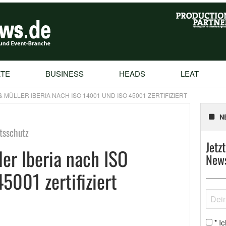
TE
BUSINESS
HEADS
LEAT
MÜLLER IBERIA NACH ISO 14001 UND ISO 45001 ZERTIFIZIERT
N
tsschutz
Jetz
r Iberia nach ISO
News
5001 zertifiziert
Ic
*