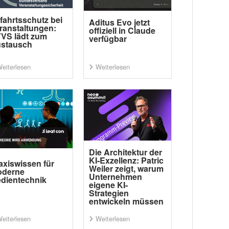
fahrtsschutz bei
Aditus Evo jetzt
ranstaltungen:
offiziell in Claude
VS lädt zum
verfügbar
stausch
eiterlesen
Weiterlesen
Die Architektur der
KI-Exzellenz: Patric
axiswissen für
Weiler zeigt, warum
derne
Unternehmen
dientechnik
eigene KI-
Strategien
entwickeln müssen
eiterlesen
Weiterlesen