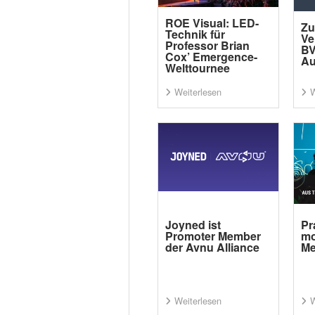
ROE Visual: LED-
Zu
Technik für
Ve
Professor Brian
BV
Cox’ Emergence-
Au
Welttournee
Weiterlesen
W
Joyned ist
Pr
Promoter Member
mo
der Avnu Alliance
Me
Weiterlesen
W