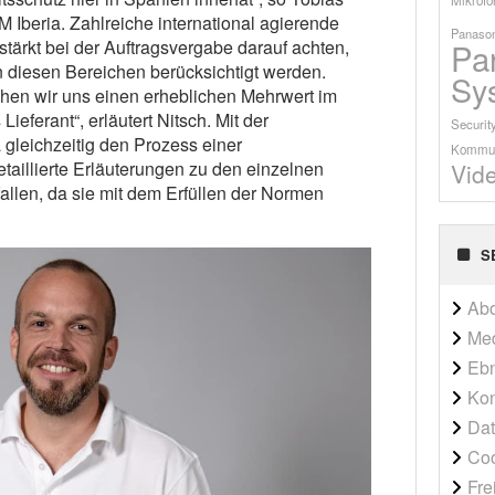
 Iberia. Zahlreiche international agierende
Panason
Pa
ärkt bei der Auftragsvergabe darauf achten,
 diesen Bereichen berücksichtigt werden.
Sy
hen wir uns einen erheblichen Mehrwert im
eferant“, erläutert Nitsch. Mit der
Securit
 gleichzeitig den Prozess einer
Kommun
etaillierte Erläuterungen zu den einzelnen
Vid
llen, da sie mit dem Erfüllen der Normen
S
Ab
Me
Ebn
Kon
Dat
Co
Fre