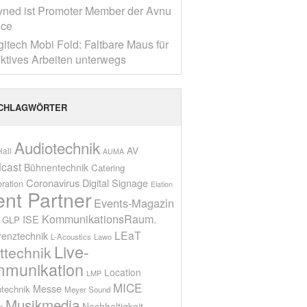
yned ist Promoter Member der Avnu
nce
gitech Mobi Fold: Faltbare Maus für
ktives Arbeiten unterwegs
CHLAGWÖRTER
Audiotechnik
AV
all
AUMA
cast
Bühnentechnik
Catering
Coronavirus
Digital Signage
oration
Elation
ent Partner
Events-Magazin
KommunikationsRaum.
ISE
GLP
LEaT
renztechnik
L-Acoustics
Lawo
Live-
ttechnik
munikation
Location
LMP
MICE
Messe
technik
Meyer Sound
Musikmedia
Nachhaltigkeit
n