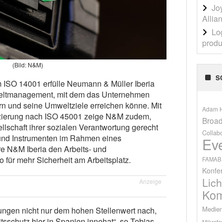
Jo
Allia
Lo
produ
(Bild: N&M)
S
rm ISO 14001 erfülle Neumann & Müller Iberia
eltmanagement, mit dem das Unternehmen
n und seine Umweltziele erreichen könne. Mit
Adam H
tifizierung nach ISO 45001 zeige N&M zudem,
Broad
lschaft ihrer sozialen Verantwortung gerecht
Collab
nd Instrumenten im Rahmen eines
Ev
 N&M Iberia den Arbeits- und
 für mehr Sicherheit am Arbeitsplatz.
FAMAB
Konfe
Lich
Anzeige
Kom
Medien
rungen nicht nur dem hohen Stellenwert nach,
sschutz hier in Spanien innehat“, so Tobias
Mikrofo