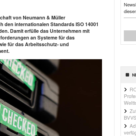
Newsl
diese
schaft von Neumann & Müller
ch den internationalen Standards ISO 14001
rden. Damit erfülle das Unternehmen mit
nforderungen an Systeme für das
e für das Arbeitsschutz- und
ent.
N
RO
Profe
Weltt
Zu
BVVS
Adi
verfü