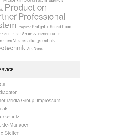
Production
ic
rtner
Professional
stem
Prolight + Sound
Robe
Projektor
Shure
Sennheiser
y
Studieninstitut für
Veranstaltungstechnik
ikation
eotechnik
Vok Dams
ERVICE
out
diadaten
er Media Group: Impressum
takt
enschutz
okie-Manager
ie Stellen