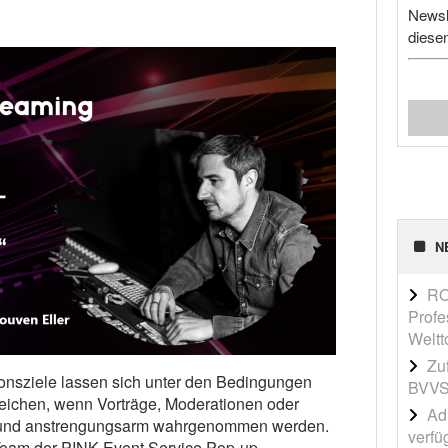
Newsl
diese
N
RO
Profe
Weltt
Zu
nsziele lassen sich unter den Bedingungen
BVVS
erreichen, wenn Vorträge, Moderationen oder
Adi
 und anstrengungsarm wahrgenommen werden.
verfü
 Team der PINK Event Service Pop-up-