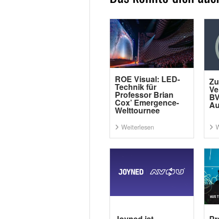
ROE Visual: LED-
Zu
Technik für
Ve
Professor Brian
BV
Cox’ Emergence-
Au
Welttournee
Weiterlesen
W
Joyned ist
Pr