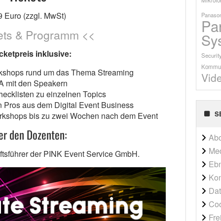
9 Euro (zzgl. MwSt)
Panason
Pa
ets & Programm <<
Sy
cketpreis inklusive:
Securit
Kommun
orkshops rund um das Thema Streaming
Vid
 mit den Speakern
ecklisten zu einzelnen Topics
n Pros aus dem Digital Event Business
S
Workshops bis zu zwei Wochen nach dem Event
er den Dozenten:
Ab
Me
ftsführer der PINK Event Service GmbH.
Ebn
Kon
Dat
Co
Fre