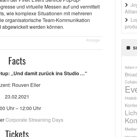
Jo
resse und virtuelle Messen auf und vermittelt
Allia
ents, wie komplexe Situationen mit mehreren
Lo
ie organisatorische Team-Kommunikation
produ
d abgewickelt werden können.
Anzeige
S
Facts
Adam H
etup: „Und damit zurück ins Studio …“
Broad
Collab
zent: Rouven Eller
Ev
23.02.2021
FAMAB
Konfe
00 Uhr – 12:00 Uhr
Lich
Kom
der
Corporate Streaming Days
Medien
Tickets
Mikrofo