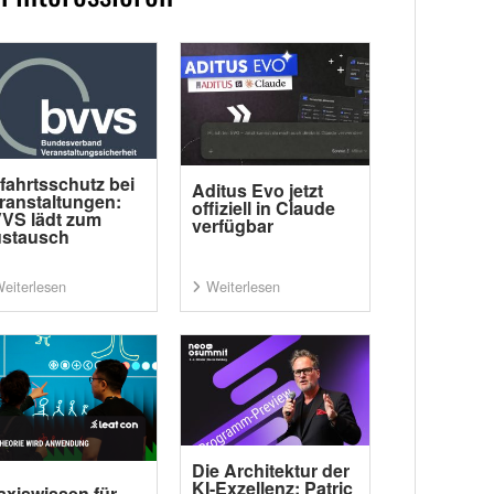
fahrtsschutz bei
Aditus Evo jetzt
ranstaltungen:
offiziell in Claude
VS lädt zum
verfügbar
stausch
eiterlesen
Weiterlesen
Die Architektur der
KI-Exzellenz: Patric
axiswissen für