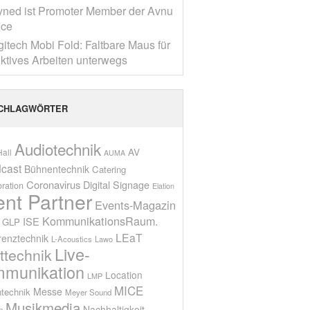
yned ist Promoter Member der Avnu
nce
gitech Mobi Fold: Faltbare Maus für
ktives Arbeiten unterwegs
CHLAGWÖRTER
Audiotechnik
AV
all
AUMA
cast
Bühnentechnik
Catering
Coronavirus
Digital Signage
oration
Elation
ent Partner
Events-Magazin
KommunikationsRaum.
ISE
GLP
LEaT
renztechnik
L-Acoustics
Lawo
Live-
ttechnik
munikation
Location
LMP
MICE
Messe
technik
Meyer Sound
Musikmedia
Nachhaltigkeit
n