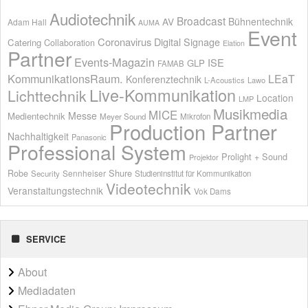
Audiotechnik
Broadcast
AV
Bühnentechnik
Adam Hall
AUMA
Event
Coronavirus
Digital Signage
Catering
Collaboration
Elation
Partner
Events-Magazin
ISE
GLP
FAMAB
KommunikationsRaum.
LEaT
Konferenztechnik
L-Acoustics
Lawo
Live-Kommunikation
Lichttechnik
Location
LMP
Musikmedia
MICE
Messe
Medientechnik
Meyer Sound
Mikrofon
Production Partner
Nachhaltigkeit
Panasonic
Professional System
Prolight + Sound
Projektor
Shure
Robe
Sennheiser
Security
Studieninstitut für Kommunikation
Videotechnik
Veranstaltungstechnik
Vok Dams
SERVICE
About
Mediadaten