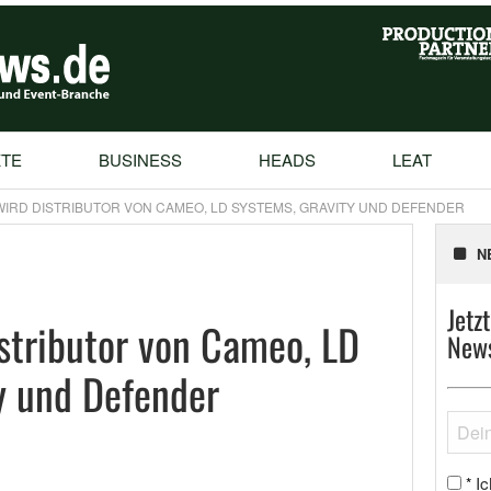
TE
BUSINESS
HEADS
LEAT
WIRD DISTRIBUTOR VON CAMEO, LD SYSTEMS, GRAVITY UND DEFENDER
N
Jetz
istributor von Cameo, LD
News
y und Defender
Ic
*