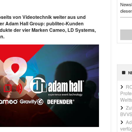
Newsl
diese
abseits von Videotechnik weiter aus und
 der Adam Hall Group: publitec-Kunden
odukte der vier Marken Cameo, LD Systems,
n.
N
RO
Profe
Weltt
Zu
BVVS
Adi
verfü