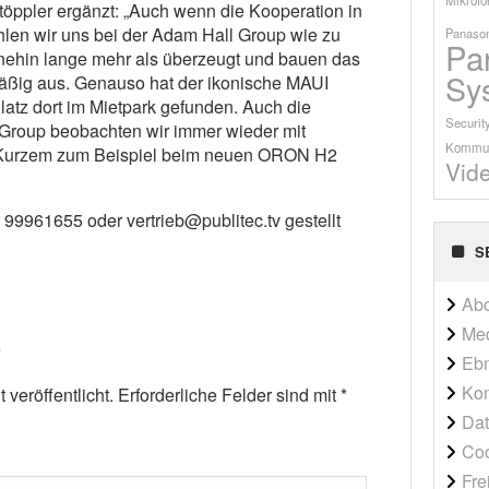
töppler ergänzt: „Auch wenn die Kooperation in
ühlen wir uns bei der Adam Hall Group wie zu
Panason
Pa
ehin lange mehr als überzeugt und bauen das
Sy
äßig aus. Genauso hat der ikonische MAUI
atz dort im Mietpark gefunden. Auch die
Securit
 Group beobachten wir immer wieder mit
Kommun
r Kurzem zum Beispiel beim neuen ORON H2
Vid
99961655 oder vertrieb@publitec.tv gestellt
S
Ab
Me
Ebn
Kon
veröffentlicht.
Erforderliche Felder sind mit
*
Dat
Co
Fre