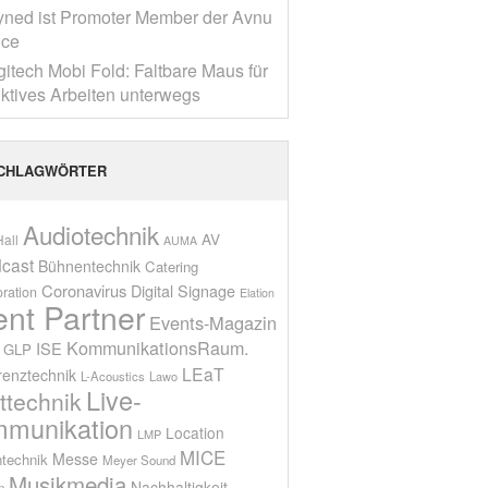
yned ist Promoter Member der Avnu
nce
gitech Mobi Fold: Faltbare Maus für
ktives Arbeiten unterwegs
CHLAGWÖRTER
Audiotechnik
AV
all
AUMA
cast
Bühnentechnik
Catering
Coronavirus
Digital Signage
oration
Elation
ent Partner
Events-Magazin
KommunikationsRaum.
ISE
GLP
LEaT
renztechnik
L-Acoustics
Lawo
Live-
ttechnik
munikation
Location
LMP
MICE
Messe
technik
Meyer Sound
Musikmedia
Nachhaltigkeit
n