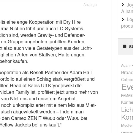
Jo
Anzeige
Allia
Lo
ts eine enge Kooperation mit Dry Hire
produ
rfirma NicLen führt und auch LD-Systems-
tlich sind, werden Gravity- und Defender-
cLen-Gruppe angeboten. publitec-Kunden
S
 also auch viele Gerätetypen aus der Licht-
glichen Arten von Stativen, Halterungen,
behör kaufen.
Adam H
Broad
operation als Resell-Partner der Adam Hall
rtfolio auf einen Schlag stark vergrößert und
Collab
Ev
ublitec-Head of Sales Ulf Krynojewski die
NicLen Family ist, profitiert jetzt umso mehr von
FAMAB
 von NicLens und unserem Angebot.
Konfe
 noch unkomplizierter mit einem Mix aus Miet-
Lich
 Rutsch abgewickelt werden – indem man
Kom
ie den Cameo ZENIT W600 oder W300 bei
Yellow Jackets bei uns kauft.“
Medien
Mikrofo