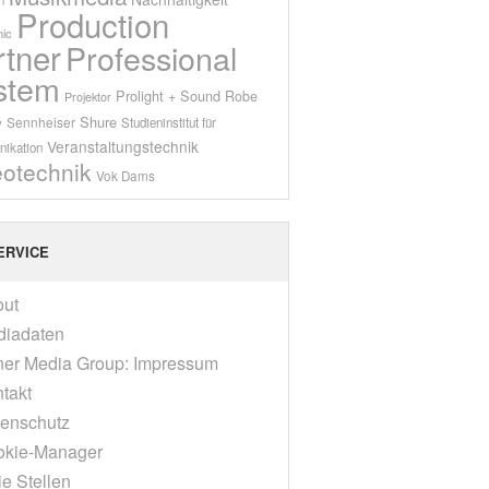
Production
ic
rtner
Professional
stem
Prolight + Sound
Robe
Projektor
Shure
Sennheiser
y
Studieninstitut für
Veranstaltungstechnik
ikation
eotechnik
Vok Dams
ERVICE
out
diadaten
er Media Group: Impressum
takt
enschutz
okie-Manager
ie Stellen