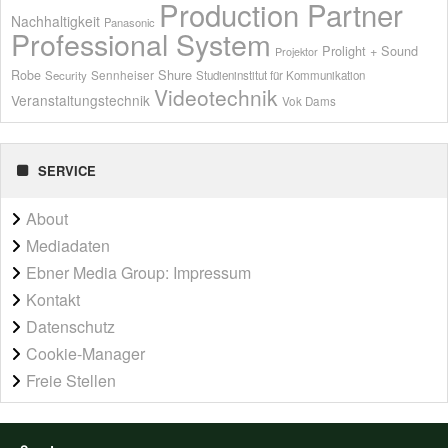
Production Partner
Nachhaltigkeit
Panasonic
Professional System
Prolight + Sound
Projektor
Shure
Robe
Sennheiser
Security
Studieninstitut für Kommunikation
Videotechnik
Veranstaltungstechnik
Vok Dams
SERVICE
About
Mediadaten
Ebner Media Group: Impressum
Kontakt
Datenschutz
Cookie-Manager
Freie Stellen