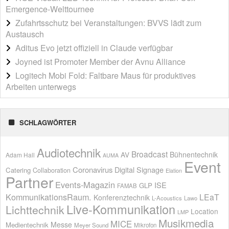
Emergence-Welttournee
Zufahrtsschutz bei Veranstaltungen: BVVS lädt zum
Austausch
Aditus Evo jetzt offiziell in Claude verfügbar
Joyned ist Promoter Member der Avnu Alliance
Logitech Mobi Fold: Faltbare Maus für produktives
Arbeiten unterwegs
SCHLAGWÖRTER
Audiotechnik
Broadcast
AV
Bühnentechnik
Adam Hall
AUMA
Event
Coronavirus
Digital Signage
Catering
Collaboration
Elation
Partner
Events-Magazin
ISE
GLP
FAMAB
KommunikationsRaum.
LEaT
Konferenztechnik
L-Acoustics
Lawo
Live-Kommunikation
Lichttechnik
Location
LMP
Musikmedia
MICE
Messe
Medientechnik
Meyer Sound
Mikrofon