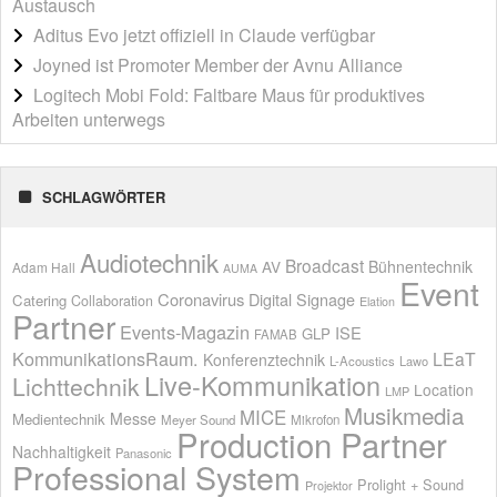
Austausch
Aditus Evo jetzt offiziell in Claude verfügbar
Joyned ist Promoter Member der Avnu Alliance
Logitech Mobi Fold: Faltbare Maus für produktives
Arbeiten unterwegs
SCHLAGWÖRTER
Audiotechnik
Broadcast
AV
Bühnentechnik
Adam Hall
AUMA
Event
Coronavirus
Digital Signage
Catering
Collaboration
Elation
Partner
Events-Magazin
ISE
GLP
FAMAB
KommunikationsRaum.
LEaT
Konferenztechnik
L-Acoustics
Lawo
Live-Kommunikation
Lichttechnik
Location
LMP
Musikmedia
MICE
Messe
Medientechnik
Meyer Sound
Mikrofon
Production Partner
Nachhaltigkeit
Panasonic
Professional System
Prolight + Sound
Projektor