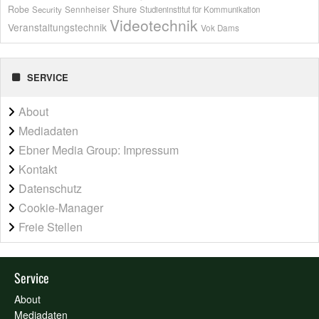
Shure
Robe
Sennheiser
Security
Studieninstitut für Kommunikation
Videotechnik
Veranstaltungstechnik
Vok Dams
SERVICE
About
Mediadaten
Ebner Media Group: Impressum
Kontakt
Datenschutz
Cookie-Manager
Freie Stellen
Service
About
Mediadaten