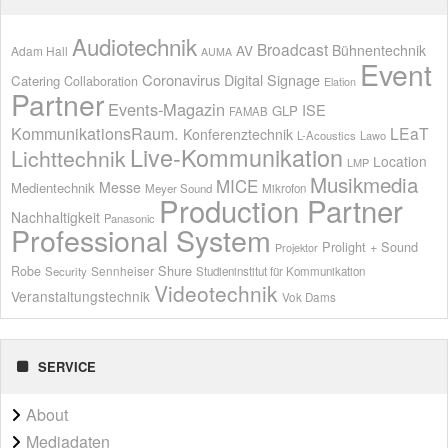
Audiotechnik
Broadcast
AV
Bühnentechnik
Adam Hall
AUMA
Event
Coronavirus
Digital Signage
Catering
Collaboration
Elation
Partner
Events-Magazin
ISE
GLP
FAMAB
KommunikationsRaum.
LEaT
Konferenztechnik
L-Acoustics
Lawo
Live-Kommunikation
Lichttechnik
Location
LMP
Musikmedia
MICE
Messe
Medientechnik
Meyer Sound
Mikrofon
Production Partner
Nachhaltigkeit
Panasonic
Professional System
Prolight + Sound
Projektor
Shure
Robe
Sennheiser
Security
Studieninstitut für Kommunikation
Videotechnik
Veranstaltungstechnik
Vok Dams
SERVICE
About
Mediadaten