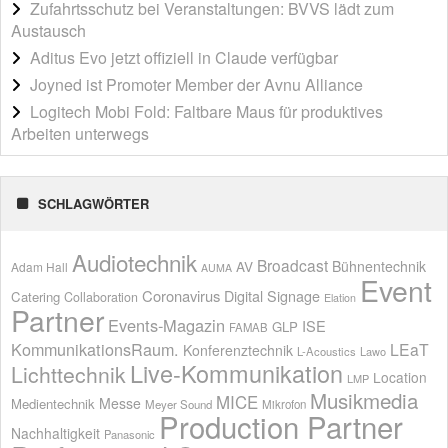
Zufahrtsschutz bei Veranstaltungen: BVVS lädt zum
Austausch
Aditus Evo jetzt offiziell in Claude verfügbar
Joyned ist Promoter Member der Avnu Alliance
Logitech Mobi Fold: Faltbare Maus für produktives
Arbeiten unterwegs
SCHLAGWÖRTER
Audiotechnik
Broadcast
AV
Bühnentechnik
Adam Hall
AUMA
Event
Coronavirus
Digital Signage
Catering
Collaboration
Elation
Partner
Events-Magazin
ISE
GLP
FAMAB
KommunikationsRaum.
LEaT
Konferenztechnik
L-Acoustics
Lawo
Live-Kommunikation
Lichttechnik
Location
LMP
Musikmedia
MICE
Messe
Medientechnik
Meyer Sound
Mikrofon
Production Partner
Nachhaltigkeit
Panasonic