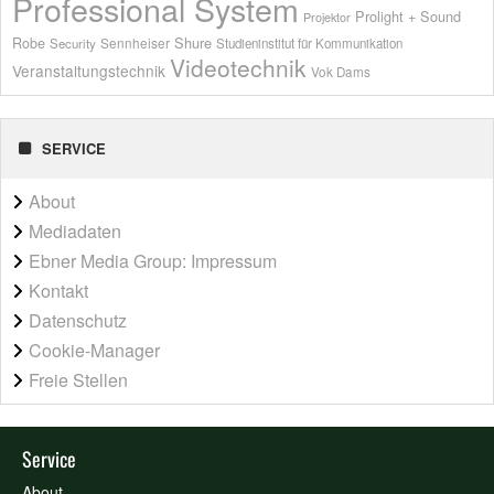
Professional System
Prolight + Sound
Projektor
Shure
Robe
Sennheiser
Security
Studieninstitut für Kommunikation
Videotechnik
Veranstaltungstechnik
Vok Dams
SERVICE
About
Mediadaten
Ebner Media Group: Impressum
Kontakt
Datenschutz
Cookie-Manager
Freie Stellen
Service
About