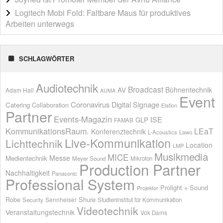
Logitech Mobi Fold: Faltbare Maus für produktives
Arbeiten unterwegs
SCHLAGWÖRTER
Audiotechnik
Broadcast
AV
Bühnentechnik
Adam Hall
AUMA
Event
Coronavirus
Digital Signage
Catering
Collaboration
Elation
Partner
Events-Magazin
ISE
GLP
FAMAB
KommunikationsRaum.
LEaT
Konferenztechnik
L-Acoustics
Lawo
Live-Kommunikation
Lichttechnik
Location
LMP
Musikmedia
MICE
Messe
Medientechnik
Meyer Sound
Mikrofon
Production Partner
Nachhaltigkeit
Panasonic
Professional System
Prolight + Sound
Projektor
Shure
Robe
Sennheiser
Security
Studieninstitut für Kommunikation
Videotechnik
Veranstaltungstechnik
Vok Dams