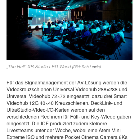
„The Hall“ XR Studio LED Wand
(Bild: Rob Lewis)
Für das Signalmanagement der AV-Lösung werden die
Videokreuzschienen Universal Videohub 288×288 und
Universal Videohub 72×72 eingesetzt, dazu drei Smart
Videohub 12G 40×40 Kreuzschienen. DeckLink- und
UltraStudio-Video-I/O-Karten werden auf den
verschiedenen Rechnern für Füll- und Key-Wiedergaben
eingesetzt. Die ICF produziert zudem kleinere
Livestreams unter der Woche, wobei eine Atem Mini
Extreme ISO und mehrere Pocket Cinema Camera 6Ks