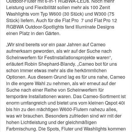
Outdoor-Fluter mit 6-in-1 RGBWA-LEDs. Noch mehr
Leistung und Flexibilität sollen mehr als 100 Zenit
Washlights vom Typ W600 (30 Stück) und W300 (75
Stück) liefern. Auch für die Flat Pro 7 und Flat Pro 12
RGBWA Outdoor-Spotlights fand Illuminate Designs
einen Platz in den Gärten.
„Wir sind bereits vor ein paar Jahren auf Cameo
aufmerksam geworden, als wir auf der Suche nach
Scheinwerfern für Festinstallationsprojekte waren“,
erläutert Robin Shephard-Blandy. „Cameo bot für uns
schon immer etwas mehr als die herkömmlichen
Optionen. Aus diesem Grund lag es für uns nahe, Cameo
in die engere Wahl zu nehmen, als wir erneut auf der
Suche nach einer Reihe von Scheinwerfern für
temporäre Installationen waren. Das Cameo-Sortiment ist
enorm umfangreich und bietet uns vom kleinen Qspot 40i
bis hin zu den mächtigen W600-Flutern nahezu alles,
was wir brauchen. Besonders zufrieden sind wir mit der
hohen Lichtleistung und der gleichmäßigen
Farbmischung. Die Spots, Fluter und Washlights kommen