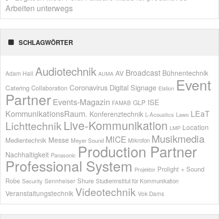
Arbeiten unterwegs
SCHLAGWÖRTER
Audiotechnik
Broadcast
AV
Bühnentechnik
Adam Hall
AUMA
Event
Coronavirus
Digital Signage
Catering
Collaboration
Elation
Partner
Events-Magazin
ISE
GLP
FAMAB
KommunikationsRaum.
LEaT
Konferenztechnik
L-Acoustics
Lawo
Live-Kommunikation
Lichttechnik
Location
LMP
Musikmedia
MICE
Messe
Medientechnik
Meyer Sound
Mikrofon
Production Partner
Nachhaltigkeit
Panasonic
Professional System
Prolight + Sound
Projektor
Shure
Robe
Sennheiser
Security
Studieninstitut für Kommunikation
Videotechnik
Veranstaltungstechnik
Vok Dams