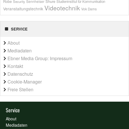
Shure
Robe
Sennheiser
Security
Studieninstitut für Kommunikation
Videotechnik
Veranstaltungstechnik
Vok Dams
SERVICE
About
Mediadaten
Ebner Media Group: Impressum
Kontakt
Datenschutz
Cookie-Manager
Freie Stellen
Service
About
Mediadaten