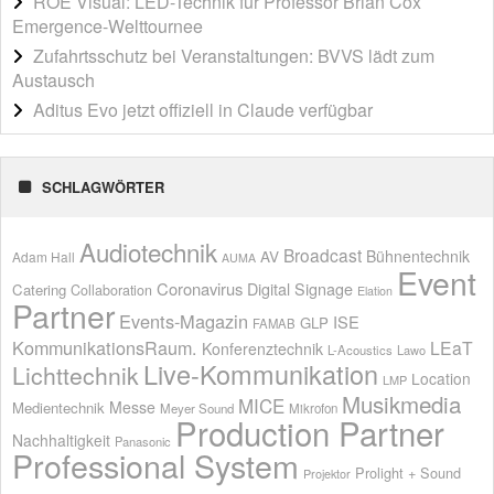
ROE Visual: LED-Technik für Professor Brian Cox’
Emergence-Welttournee
Zufahrtsschutz bei Veranstaltungen: BVVS lädt zum
Austausch
Aditus Evo jetzt offiziell in Claude verfügbar
SCHLAGWÖRTER
Audiotechnik
Broadcast
AV
Bühnentechnik
Adam Hall
AUMA
Event
Coronavirus
Digital Signage
Catering
Collaboration
Elation
Partner
Events-Magazin
ISE
GLP
FAMAB
KommunikationsRaum.
LEaT
Konferenztechnik
L-Acoustics
Lawo
Live-Kommunikation
Lichttechnik
Location
LMP
Musikmedia
MICE
Messe
Medientechnik
Meyer Sound
Mikrofon
Production Partner
Nachhaltigkeit
Panasonic
Professional System
Prolight + Sound
Projektor