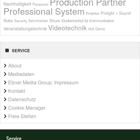
Production Partner
Nachhaltigkeit
Panasonic
Professional System
Prolight + Sound
Projektor
Shure
Robe
Sennheiser
Security
Studieninstitut für Kommunikation
Videotechnik
Veranstaltungstechnik
Vok Dams
SERVICE
About
Mediadaten
Ebner Media Group: Impressum
Kontakt
Datenschutz
Cookie-Manager
Freie Stellen
Service