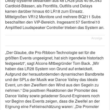
Delay-Systeme bestanden aus 48 LR28 plus 40 BC543
Cardioid-Bässen, als Frontfills, Outfills und Delays
kamen darüber hinaus 60 LR18 zum Einsatz.
Mittelgroßen VR12 Monitore und mehrere BQ211 Subs
beschallten den VIP-Bereich. Insgesamt 57 Sentinel10
Amplified Loudspeaker Controller trieben das System an.
Anzeige
„Der Glaube, die Pro-Ribbon-Technologie sei für die
größten Events ungeeignet, hat sich irgendwie historisch
festgesetzt“, sagt Alcons-Mitbegründer Tom Back. „Wir
haben das LR28 System von Grund auf entwickelt.
Aufgrund der herausfordernden dynamischen Bandbreite
und der SPLs der Musik war Dance Valley das ideale
Event, um den Zweiflern den Wind aus den Segeln zu
nehmen.“ Die positiven Reaktionen der Promoter des
Dance Valley sowie geladener Sound-Engineers noch
vor Beginn des Events zeigen, dass die Zweifel an der
Eignung eine Fehleinschätzung waren: „Die Promoter