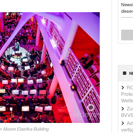
Newsl
diese
N
RO
Profe
Weltt
Zu
BVVS
Adi
 Moore Elastika Building
verfü