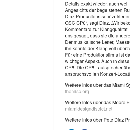
Details exakt wieder, auch weil 
Angesichts der begeisterten R
Diaz Productions sehr zufrieden
QSC CP8“, sagt Diaz. „Wir bek
Kommentare zur Klangqualität.
uns gesagt, dass sie die ande
Der musikalische Leiter, Maestro
ihn konnte der Klang voll überz
Für eine Produktionsfirma ist da
wichtiger Aspekt. Auch in diese
CP8. Die CP8 Lautsprecher über
anspruchsvollen Konzert-Locati
Weitere Infos über das Miami S
themiso.org
Weitere Infos über das Moore El
miamidesigndistrict.net
Weitere Infos über Pete Diaz Pr