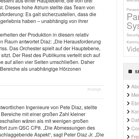
esteht aus einer Hauptebene, die von drei
. Dieses hohe Atrium stellte das Team von
Panason
Pa
forderung: Es galt sicherzustellen, dass die
ngerlebnis haben – unabhängig von ihrer
Sy
rheiten der Produktion in diesem relativ
Securit
en Raum antwortet Diaz: „Die Herausforderung
Kommun
Vid
riss. Das Orchester spielt auf der Hauptebene,
itzt. Der Rest des Publikums verteilt sich auf
e auf allen vier Seiten umschließen. Daher
 Bereiche als unabhängige Hörzonen
S
Ab
Anzeige
Me
Ebn
wortlichen Ingenieure von Pete Diaz, stellte
Kon
n Bereiche mit einer großen Zahl kleiner
Dat
beschallen wären als mit wenigen großen
sofort zum QSC CP8. „Die Abmessungen des
Co
hlaggebende Aspekt“, sagt Peter Diaz Jr. „Die
Fre