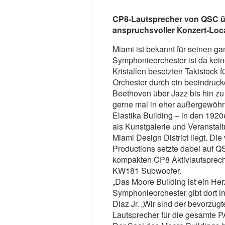
CP8-Lautsprecher von QSC üb
anspruchsvoller Konzert-Loc
Miami ist bekannt für seinen ga
Symphonieorchester ist da kei
Kristallen besetzten Taktstock f
Orchester durch ein beeindruc
Beethoven über Jazz bis hin zu 
gerne mal in eher außergewöhnl
Elastika Building – in den 1920
als Kunstgalerie und Veranstal
Miami Design District liegt. Di
Productions setzte dabei auf 
kompakten CP8 Aktivlautspreche
KW181 Subwoofer.
„Das Moore Building ist ein Her
Symphonieorchester gibt dort in
Diaz Jr. „Wir sind der bevorzu
Lautsprecher für die gesamte PA