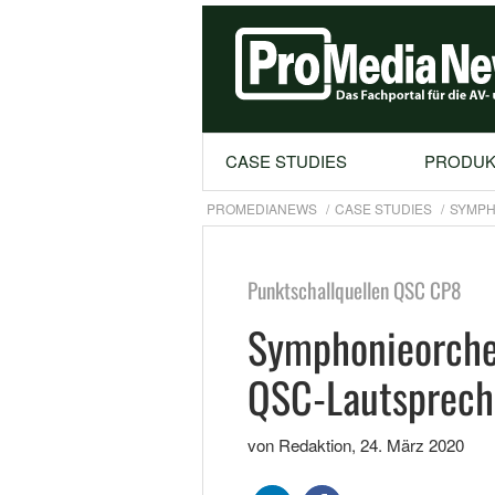
CASE STUDIES
PRODUK
PROMEDIANEWS
CASE STUDIES
SYMPH
Punktschallquellen QSC CP8
Symphonieorches
QSC-Lautsprech
von Redaktion
,
24. März 2020