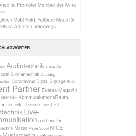
yned ist Promoter Member der Avnu
nce
gitech Mobi Fold: Faltbare Maus für
ktives Arbeiten unterwegs
CHLAGWÖRTER
Audiotechnik
AV
all
AUMA
cast
Bühnentechnik
Catering
Coronavirus
Digital Signage
oration
Elation
ent Partner
Events-Magazin
KommunikationsRaum.
ISE
GLP
LEaT
renztechnik
L-Acoustics
Lawo
Live-
ttechnik
munikation
Location
LMP
MICE
Messe
technik
Meyer Sound
Musikmedia
Nachhaltigkeit
n