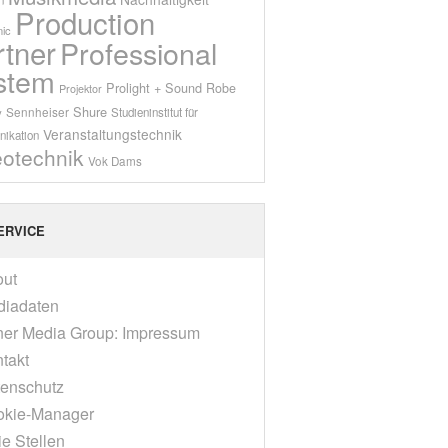
Production
ic
rtner
Professional
stem
Prolight + Sound
Robe
Projektor
Shure
Sennheiser
y
Studieninstitut für
Veranstaltungstechnik
ikation
eotechnik
Vok Dams
ERVICE
out
diadaten
er Media Group: Impressum
takt
enschutz
okie-Manager
ie Stellen