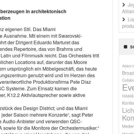
Jo
Allia
erzeugen in architektonisch
ation
Lo
produ
nz eigenen Stil. Das Miami
ne Ausnahme. Mit einem mit Swarovski-
ührt der Dirigent Eduardo Marturet das
S
kendes Repertoire, das von Brahms und
Latin und Filmmusik reicht. Das Orchesters tritt
ichen Locations auf, darunter das Moore
Adam H
ern ursprünglich ein Möbelgeschäft, das heute
Broad
tungszentrum genutzt wird und im Herzen des
Collab
e verantwortliche Produktionsfirma Pete Diaz
Ev
QSC Systeme. Zum Einsatz kamen die
r, K12.2 Aktivlautsprecher sowie aktive
FAMAB
Konfe
zstück des Design District; und das Miami
Lich
 jeder Saison mehrere Konzerte“, sagt Peter
Kom
gte Audio-Anbieter und verwenden QSC-
Medien
 sowie für die Monitore der Orchestermusiker.“
Mikrofo