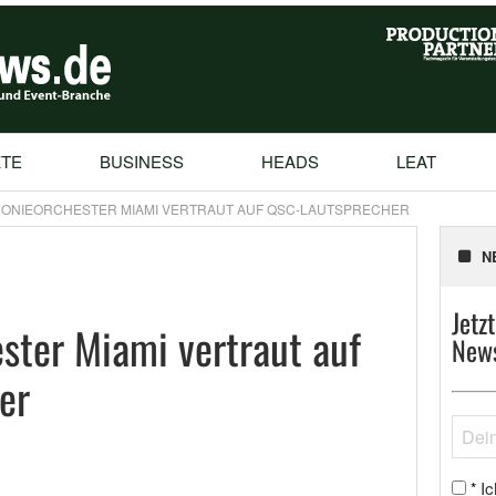
TE
BUSINESS
HEADS
LEAT
ONIEORCHESTER MIAMI VERTRAUT AUF QSC-LAUTSPRECHER
N
Jetz
ter Miami vertraut auf
News
er
Ic
*