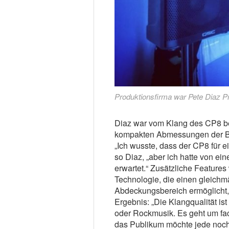
Produktionsfirma war Pete Diaz P
Diaz war vom Klang des CP8 beei
kompakten Abmessungen der Bo
„Ich wusste, dass der CP8 für e
so Diaz, „aber ich hatte von ei
erwartet.“ Zusätzliche Features
Technologie, die einen gleic
Abdeckungsbereich ermöglicht,
Ergebnis: „Die Klangqualität ist
oder Rockmusik. Es geht um fac
das Publikum möchte jede noch