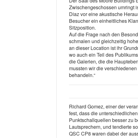
Der Saal des Moore Buildings b
Zwischengeschossen umringt ist
Diaz vor eine akustische Heraus
Besucher ein einheitliches Kla
Sitzposition.
Auf die Frage nach den Besonde
schmalen und gleichzeitig hoh
an dieser Location ist ihr Grund
wo auch ein Teil des Publikums s
die Galerien, die die Haupteben
mussten wir die verschiedenen
behandeln.“
Richard Gomez, einer der verant
fest, dass die unterschiedliche
Punktschallquellen besser zu 
Lautsprechern, und tendierte 
QSC CP8 waren dabei der aussc