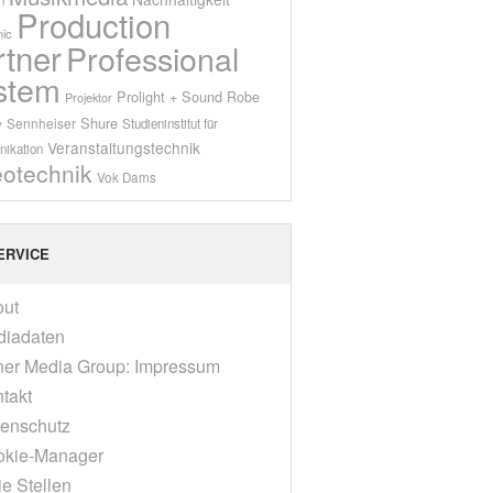
Production
ic
rtner
Professional
stem
Prolight + Sound
Robe
Projektor
Shure
Sennheiser
y
Studieninstitut für
Veranstaltungstechnik
ikation
eotechnik
Vok Dams
ERVICE
out
diadaten
er Media Group: Impressum
takt
enschutz
okie-Manager
ie Stellen