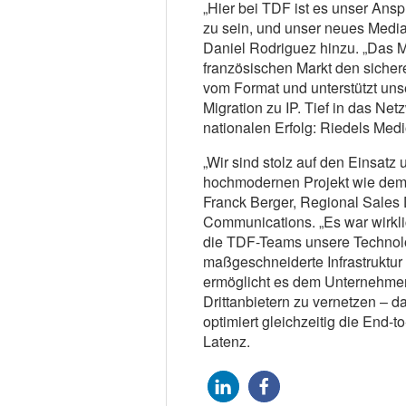
„Hier bei TDF ist es unser Ans
zu sein, und unser neues Media-
Daniel Rodriguez hinzu. „Das 
französischen Markt den siche
vom Format und unterstützt uns
Migration zu IP. Tief in das Ne
nationalen Erfolg: Riedels Med
„Wir sind stolz auf den Einsatz
hochmodernen Projekt wie dem
Franck Berger, Regional Sales 
Communications. „Es war wirkli
die TDF-Teams unsere Technolo
maßgeschneiderte Infrastruktur
ermöglicht es dem Unternehme
Drittanbietern zu vernetzen – d
optimiert gleichzeitig die End-t
Latenz.