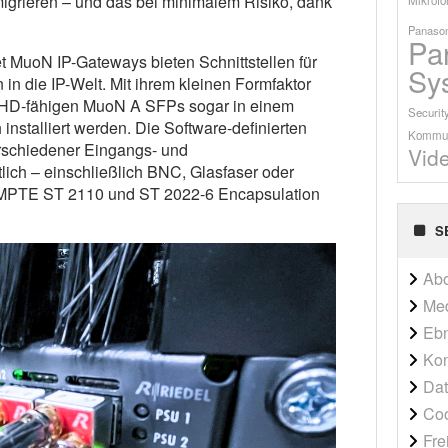
migrieren – und das bei minimalem Risiko, dank
Panason
Pa
 MuoN IP-Gateways bieten Schnittstellen für
Sy
n die IP-Welt. Mit ihrem kleinen Formfaktor
HD-fähigen MuoN A SFPs sogar in einem
Securit
nstalliert werden. Die Software-definierten
Kommun
erschiedener Eingangs- und
Vid
lich – einschließlich BNC, Glasfaser oder
MPTE ST 2110 und ST 2022-6 Encapsulation
S
Ab
Me
Ebn
Kon
Dat
Co
Fre