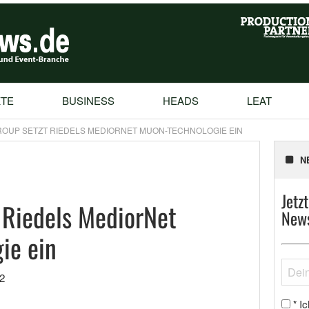
TE
BUSINESS
HEADS
LEAT
ROUP SETZT RIEDELS MEDIORNET MUON-TECHNOLOGIE EIN
N
Jetz
 Riedels MediorNet
News
ie ein
2
Ic
*