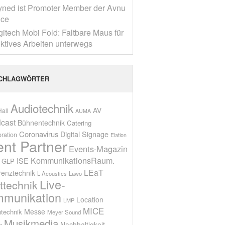
yned ist Promoter Member der Avnu
nce
gitech Mobi Fold: Faltbare Maus für
ktives Arbeiten unterwegs
CHLAGWÖRTER
Audiotechnik
AV
all
AUMA
cast
Bühnentechnik
Catering
Coronavirus
Digital Signage
oration
Elation
ent Partner
Events-Magazin
KommunikationsRaum.
ISE
GLP
LEaT
renztechnik
L-Acoustics
Lawo
Live-
ttechnik
munikation
Location
LMP
MICE
Messe
technik
Meyer Sound
Musikmedia
Nachhaltigkeit
n