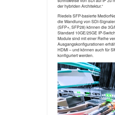
schrittweise von SDI auf IP zu 
der hybriden Architektur.“
Riedels SFP-basierte MediorNet
die Wandlung von SDI-Signalen i
(SFP+, SFP28) können die 3G/
Standard 10GE/25GE IP-Switch i
Module sind mit einer Reihe v
Ausgangskonfigurationen erhält
HDMI – und können auch für S
konfiguriert werden.