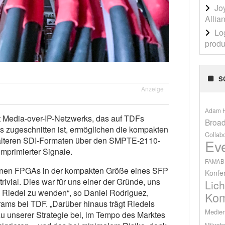
Jo
Allia
Lo
produ
S
Anzeige
Adam H
nt Media-over-IP-Netzwerks, das auf TDFs
Broad
s zugeschnitten ist, ermöglichen die kompakten
Collab
älteren SDI-Formaten über den SMPTE-2110-
Ev
mprimierter Signale.
FAMAB
rnen FPGAs in der kompakten Größe eines SFP
Konfe
trivial. Dies war für uns einer der Gründe, uns
Lich
n Riedel zu wenden“, so Daniel Rodriguez,
Kom
ams bei TDF. „Darüber hinaus trägt Riedels
Medien
 unserer Strategie bei, im Tempo des Marktes
Mikrofo