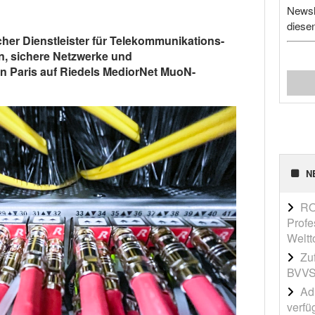
Newsl
diese
cher Dienstleister für Telekommunikations-
n, sichere Netzwerke und
in Paris auf Riedels MediorNet MuoN-
N
RO
Profe
Weltt
Zu
BVVS
Adi
verfü