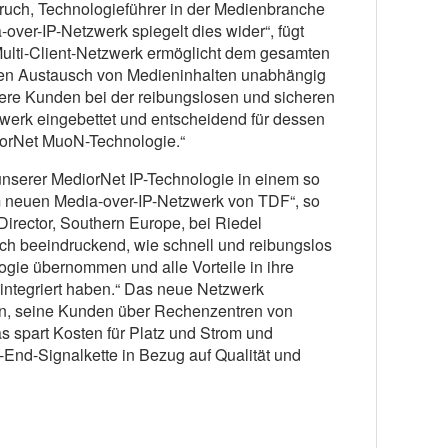
pruch, Technologieführer in der Medienbranche
over-IP-Netzwerk spiegelt dies wider“, fügt
Multi-Client-Netzwerk ermöglicht dem gesamten
ren Austausch von Medieninhalten unabhängig
ere Kunden bei der reibungslosen und sicheren
tzwerk eingebettet und entscheidend für dessen
iorNet MuoN-Technologie.“
 unserer MediorNet IP-Technologie in einem so
 neuen Media-over-IP-Netzwerk von TDF“, so
Director, Southern Europe, bei Riedel
ch beeindruckend, wie schnell und reibungslos
gie übernommen und alle Vorteile in ihre
 integriert haben.“ Das neue Netzwerk
n, seine Kunden über Rechenzentren von
as spart Kosten für Platz und Strom und
o-End-Signalkette in Bezug auf Qualität und