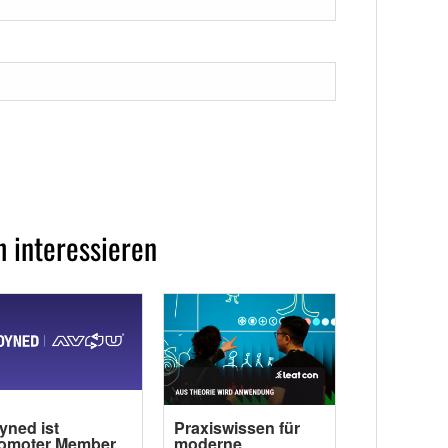
 interessieren
yned ist
Praxiswissen für
omoter Member
moderne