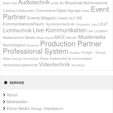
Audiotechnik
Broadcast
AV
Bühnentechnik
Adam Hall
AUMA
Event
Coronavirus
Digital Signage
Catering
Collaboration
Elation
Partner
Events-Magazin
ISE
GLP
FAMAB
KommunikationsRaum.
LEaT
Konferenztechnik
L-Acoustics
Lawo
Live-Kommunikation
Lichttechnik
Location
LMP
Musikmedia
MICE
Messe
Medientechnik
Meyer Sound
Mikrofon
Production Partner
Nachhaltigkeit
Panasonic
Professional System
Prolight + Sound
Projektor
Shure
Robe
Sennheiser
Security
Studieninstitut für Kommunikation
Videotechnik
Veranstaltungstechnik
Vok Dams
SERVICE
About
Mediadaten
Ebner Media Group: Impressum