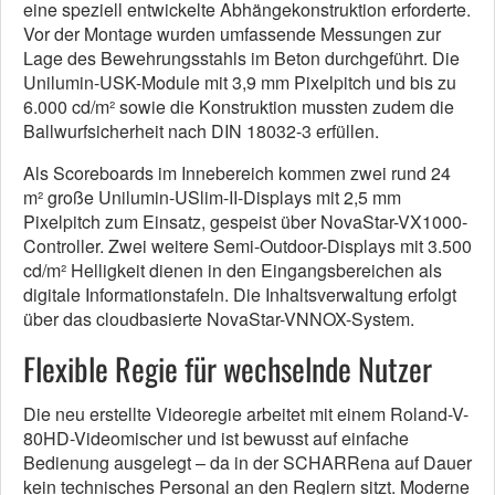
eine speziell entwickelte Abhängekonstruktion erforderte.
Vor der Montage wurden umfassende Messungen zur
Lage des Bewehrungsstahls im Beton durchgeführt. Die
Unilumin-USK-Module mit 3,9 mm Pixelpitch und bis zu
6.000 cd/m² sowie die Konstruktion mussten zudem die
Ballwurfsicherheit nach DIN 18032-3 erfüllen.
Als Scoreboards im Innebereich kommen zwei rund 24
m² große Unilumin-USlim-II-Displays mit 2,5 mm
Pixelpitch zum Einsatz, gespeist über NovaStar-VX1000-
Controller. Zwei weitere Semi-Outdoor-Displays mit 3.500
cd/m² Helligkeit dienen in den Eingangsbereichen als
digitale Informationstafeln. Die Inhaltsverwaltung erfolgt
über das cloudbasierte NovaStar-VNNOX-System.
Flexible Regie für wechselnde Nutzer
Die neu erstellte Videoregie arbeitet mit einem Roland-V-
80HD-Videomischer und ist bewusst auf einfache
Bedienung ausgelegt – da in der SCHARRena auf Dauer
kein technisches Personal an den Reglern sitzt. Moderne