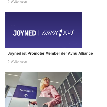
Weiterlesen
Joyned ist Promoter Member der Avnu Alliance
Weiterlesen