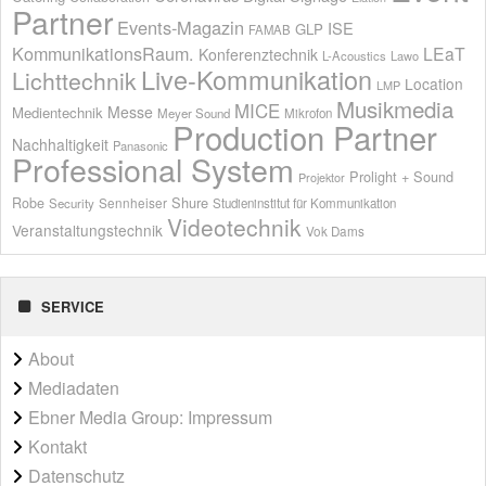
Partner
Events-Magazin
ISE
GLP
FAMAB
KommunikationsRaum.
LEaT
Konferenztechnik
L-Acoustics
Lawo
Live-Kommunikation
Lichttechnik
Location
LMP
Musikmedia
MICE
Messe
Medientechnik
Meyer Sound
Mikrofon
Production Partner
Nachhaltigkeit
Panasonic
Professional System
Prolight + Sound
Projektor
Shure
Robe
Sennheiser
Security
Studieninstitut für Kommunikation
Videotechnik
Veranstaltungstechnik
Vok Dams
SERVICE
About
Mediadaten
Ebner Media Group: Impressum
Kontakt
Datenschutz