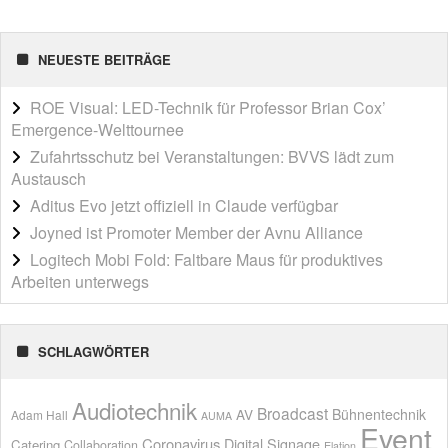
NEUESTE BEITRÄGE
ROE Visual: LED-Technik für Professor Brian Cox’
Emergence-Welttournee
Zufahrtsschutz bei Veranstaltungen: BVVS lädt zum
Austausch
Aditus Evo jetzt offiziell in Claude verfügbar
Joyned ist Promoter Member der Avnu Alliance
Logitech Mobi Fold: Faltbare Maus für produktives
Arbeiten unterwegs
SCHLAGWÖRTER
Audiotechnik
Broadcast
AV
Bühnentechnik
Adam Hall
AUMA
Event
Coronavirus
Digital Signage
Catering
Collaboration
Elation