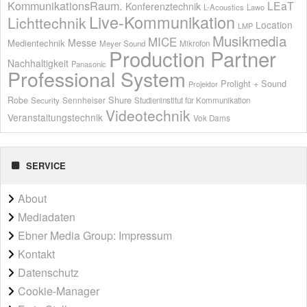
KommunikationsRaum.
LEaT
Konferenztechnik
L-Acoustics
Lawo
Live-Kommunikation
Lichttechnik
Location
LMP
Musikmedia
MICE
Messe
Medientechnik
Meyer Sound
Mikrofon
Production Partner
Nachhaltigkeit
Panasonic
Professional System
Prolight + Sound
Projektor
Shure
Robe
Sennheiser
Security
Studieninstitut für Kommunikation
Videotechnik
Veranstaltungstechnik
Vok Dams
SERVICE
About
Mediadaten
Ebner Media Group: Impressum
Kontakt
Datenschutz
Cookie-Manager