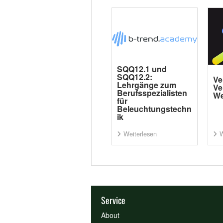
SQQ12.1 und
SQQ12.2:
Ve
Lehrgänge zum
Ve
Berufsspezialisten
We
für
Beleuchtungstechn
ik
Weiterlesen
W
Service
About