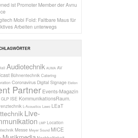
yned ist Promoter Member der Avnu
nce
gitech Mobi Fold: Faltbare Maus für
ktives Arbeiten unterwegs
CHLAGWÖRTER
Audiotechnik
AV
all
AUMA
cast
Bühnentechnik
Catering
Coronavirus
Digital Signage
oration
Elation
ent Partner
Events-Magazin
KommunikationsRaum.
ISE
GLP
LEaT
renztechnik
L-Acoustics
Lawo
Live-
ttechnik
munikation
Location
LMP
MICE
Messe
technik
Meyer Sound
Musikmedia
Nachhaltigkeit
n