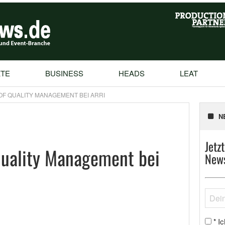
TE
BUSINESS
HEADS
LEAT
F QUALITY MANAGEMENT BEI ARRI
N
Jetz
Quality Management bei
News
Ic
*