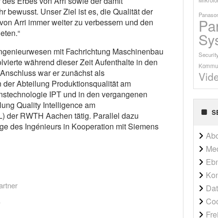
 des Erbes von Arri sowie der damit
bewusst. Unser Ziel ist es, die Qualität der
Panason
Pa
von Arri immer weiter zu verbessern und den
eten.“
Sy
tsingenieurwesen mit Fachrichtung Maschinenbau
Securit
ierte während dieser Zeit Aufenthalte in den
Kommun
Anschluss war er zunächst als
Vid
in der Abteilung Produktionsqualität am
ionstechnologie IPT und in den vergangenen
lung Quality Intelligence am
S
 der RWTH Aachen tätig. Parallel dazu
ge des Ingénieurs in Kooperation mit Siemens
Ab
Me
Ebn
Kon
artner
Dat
Co
Fre