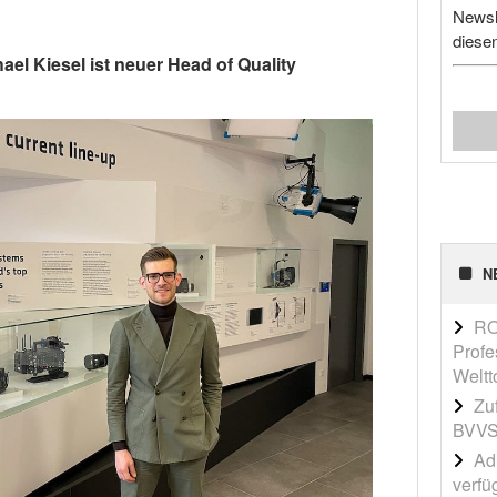
Newsl
diese
ael Kiesel ist neuer Head of Quality
N
RO
Profe
Weltt
Zu
BVVS
Adi
verfü