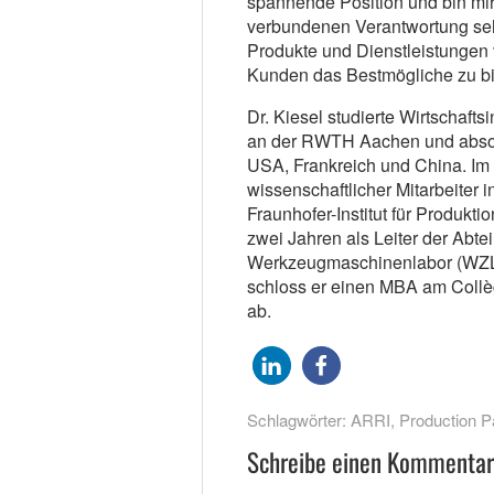
spannende Position und bin mir
verbundenen Verantwortung sehr 
Produkte und Dienstleistungen 
Kunden das Bestmögliche zu bi
Dr. Kiesel studierte Wirtschaf
an der RWTH Aachen und absolv
USA, Frankreich und China. Im 
wissenschaftlicher Mitarbeiter 
Fraunhofer-Institut für Produkt
zwei Jahren als Leiter der Abtei
Werkzeugmaschinenlabor (WZL)
schloss er einen MBA am Collè
ab.
Schlagwörter:
ARRI
,
Production P
Schreibe einen Kommentar