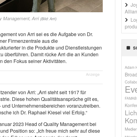
Jo
Allia
ty Management, Arri
(Bild: Arri)
Lo
produ
gement von Arri sei es die Aufgabe von Dr.
ner Firmenzentrale aus die
turierter in die Produkte und Dienstleistungen
S
 überführen. Damit rücke Arri die an Kunden
in den Fokus seiner Aktivitäten.
Adam H
Broad
Anzeige
Collab
Ev
zender von Arri: „Arri steht seit 1917 für
strie. Diese hohen Qualitätsansprüche gilt es,
FAMAB
Konfe
ts- und Unternehmensbereichen voranzutreiben.
Lich
che ich Dr. Raphael Kiesel viel Erfolg.“
Kom
. Januar 2023 Head of Quality Management bei
Medien
und Position so: „Ich freue mich sehr auf diese
Mikrofo