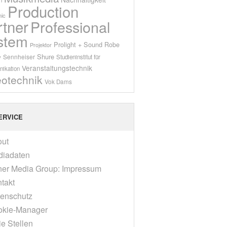
Production
ic
rtner
Professional
stem
Prolight + Sound
Robe
Projektor
Shure
Sennheiser
y
Studieninstitut für
Veranstaltungstechnik
ikation
eotechnik
Vok Dams
ERVICE
out
diadaten
er Media Group: Impressum
takt
enschutz
okie-Manager
ie Stellen