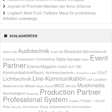
Joyned ist Promoter Member der Avnu Alliance
Logitech Mobi Fold: Faltbare Maus für produktives
Arbeiten unterwegs
SCHLAGWÖRTER
Audiotechnik
Broadcast
AV
Bühnentechnik
Adam Hall
AUMA
Event
Coronavirus
Digital Signage
Catering
Collaboration
Elation
Partner
Events-Magazin
ISE
GLP
FAMAB
KommunikationsRaum.
LEaT
Konferenztechnik
L-Acoustics
Lawo
Live-Kommunikation
Lichttechnik
Location
LMP
Musikmedia
MICE
Messe
Medientechnik
Meyer Sound
Mikrofon
Production Partner
Nachhaltigkeit
Panasonic
Professional System
Prolight + Sound
Projektor
Shure
Robe
Sennheiser
Security
Studieninstitut für Kommunikation