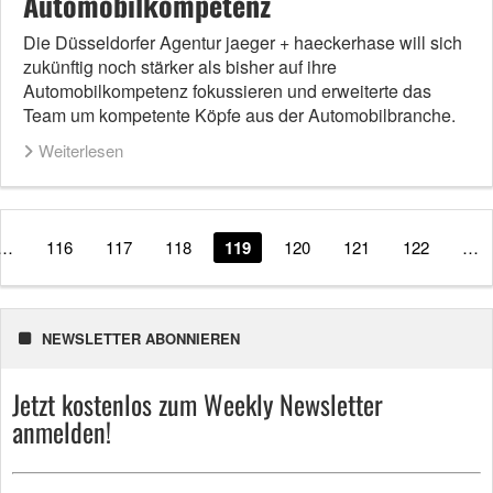
Automobilkompetenz
Die Düsseldorfer Agentur jaeger + haeckerhase will sich
zukünftig noch stärker als bisher auf ihre
Automobilkompetenz fokussieren und erweiterte das
Team um kompetente Köpfe aus der Automobilbranche.
Weiterlesen
…
116
117
118
119
120
121
122
…
NEWSLETTER ABONNIEREN
Jetzt kostenlos zum Weekly Newsletter
anmelden!